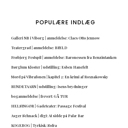
POPULÆRE INDLÆG
Galleri NB i Viborg | anmeldelse: Claes Otto Jennow
Teatergrad | anmeldelse: BRYLD
Frøbjerg Festspil | anmeldelse: Baronessen fra Benzintanken
Børglum Kloster | udstilling: Esben Hanefelt
Mord på Vibrafonen | kapitel 2: En krimi af Roxnakowsky
RUNDETAARN | udstilling: Isens brydninger
boganmeldelse | frevert: GÅ TUR
HELSINGØR | Gadeteater: Passage Festival
Asger Schnack | digt: At sidde på Palæ Bar
KOGEBOG | Tyrkisk: Sofra