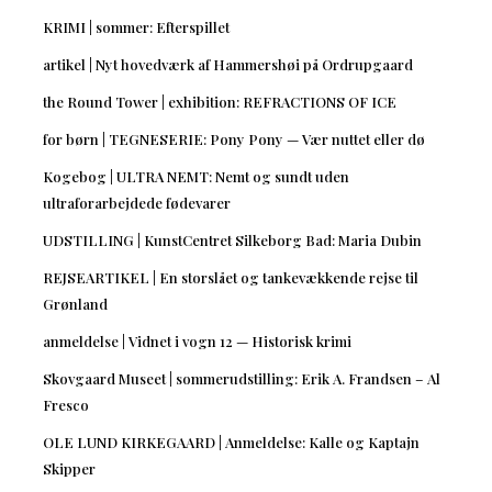
KRIMI | sommer: Efterspillet
artikel | Nyt hovedværk af Hammershøi på Ordrupgaard
the Round Tower | exhibition: REFRACTIONS OF ICE
for børn | TEGNESERIE: Pony Pony — Vær nuttet eller dø
Kogebog | ULTRA NEMT: Nemt og sundt uden
ultraforarbejdede fødevarer
UDSTILLING | KunstCentret Silkeborg Bad: Maria Dubin
REJSEARTIKEL | En storslået og tankevækkende rejse til
Grønland
anmeldelse | Vidnet i vogn 12 — Historisk krimi
Skovgaard Museet | sommerudstilling: Erik A. Frandsen – Al
Fresco
OLE LUND KIRKEGAARD | Anmeldelse: Kalle og Kaptajn
Skipper