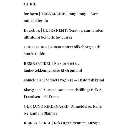
OF ICE
for børn | TEGNESERIE: Pony Pony — Vær
nuttet eller dø
Kogebog | ULTRA NEMT: Nemt og sundt uden
ultraforarbejdede fødevarer
UDSTILLING | KunstCentret Silkeborg Bad:
Maria Dubin
REJSEARTIKEL | En storslået og
tankevækkende rejse til Grønland
anmeldelse | Vidnet i vogn 12 — Historisk krimi
Skovgaard Museet | sommerudstilling: Erik A.
Frandsen – Al Fresco
OLE LUND KIRKEGAARD | Anmeldelse: Kalle
og Kaptajn Skipper
REJSEARTIKEL | Seks uger gennem Europa