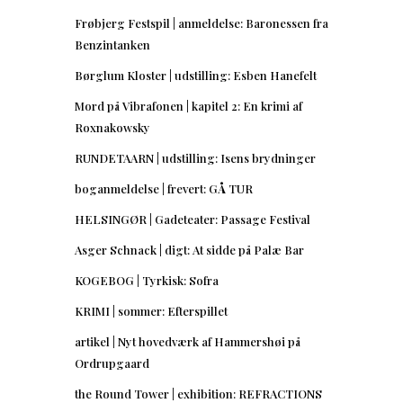
Frøbjerg Festspil | anmeldelse: Baronessen fra
Benzintanken
Børglum Kloster | udstilling: Esben Hanefelt
Mord på Vibrafonen | kapitel 2: En krimi af
Roxnakowsky
RUNDETAARN | udstilling: Isens brydninger
boganmeldelse | frevert: GÅ TUR
HELSINGØR | Gadeteater: Passage Festival
Asger Schnack | digt: At sidde på Palæ Bar
KOGEBOG | Tyrkisk: Sofra
KRIMI | sommer: Efterspillet
artikel | Nyt hovedværk af Hammershøi på
Ordrupgaard
the Round Tower | exhibition: REFRACTIONS