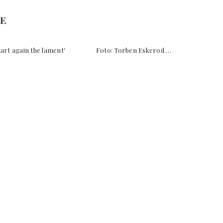
NE
Start again the lament' Foto: Torben Eskerod …