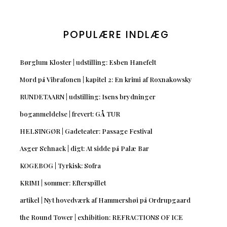
POPULÆRE INDLÆG
Børglum Kloster | udstilling: Esben Hanefelt
Mord på Vibrafonen | kapitel 2: En krimi af Roxnakowsky
RUNDETAARN | udstilling: Isens brydninger
boganmeldelse | frevert: GÅ TUR
HELSINGØR | Gadeteater: Passage Festival
Asger Schnack | digt: At sidde på Palæ Bar
KOGEBOG | Tyrkisk: Sofra
KRIMI | sommer: Efterspillet
artikel | Nyt hovedværk af Hammershøi på Ordrupgaard
the Round Tower | exhibition: REFRACTIONS OF ICE