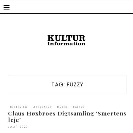
Skip
to
content
TAG:
FUZZY
INTERVIEW
LITTERATUR
MUSIK
TEATER
Claus Høxbroes Digtsamling 'Smertens
leje'
JULI 1, 2020