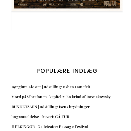
POPULÆRE INDLÆG
Børglum Kloster | udstilling: Esben Hanefelt
Mord på Vibrafonen | kapitel 2: En krimi af Roxnakowsky
RUNDETAARN | udstilling: Isens brydninger
boganmeldelse | frevert: GÅ TUR
HELSINGØR | Gadeteater: Passage Festival