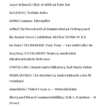
Asger Schnack | digt: At sidde på Palæ Bar
KOGEBOG | Tyrkisk: Sofra
KRIMI | sommer: Efterspillet
artikel | Nyt hovedværk af Hammershøi på Ordrupgaard
the Round Tower | exhibition: REFRACTIONS OF ICE
for børn | TEGNESERIE: Pony Pony — Vær nuttet eller dø
Kogebog | ULTRA NEMT: Nemt og sundt uden
ultraforarbejdede fødevarer
UDSTILLING | KunstCentret Silkeborg Bad: Maria Dubin
REJSEARTIKEL | En storslået og tankevækkende rejse til
Grønland
anmeldelse | Vidnet i vogn 12 — Historisk krimi
Skovgaard Museet | sommerudstilling: Erik A. Frandsen – Al
Fresco