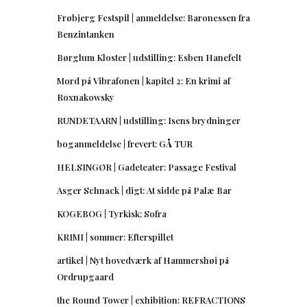
Frøbjerg Festspil | anmeldelse: Baronessen fra
Benzintanken
Børglum Kloster | udstilling: Esben Hanefelt
Mord på Vibrafonen | kapitel 2: En krimi af
Roxnakowsky
RUNDETAARN | udstilling: Isens brydninger
boganmeldelse | frevert: GÅ TUR
HELSINGØR | Gadeteater: Passage Festival
Asger Schnack | digt: At sidde på Palæ Bar
KOGEBOG | Tyrkisk: Sofra
KRIMI | sommer: Efterspillet
artikel | Nyt hovedværk af Hammershøi på
Ordrupgaard
the Round Tower | exhibition: REFRACTIONS