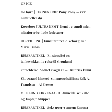
OF ICE
for børn | TEGNESERIE: Pony Pony — Vær
nuttet eller dø
Kogebog | ULTRA NEMT: Nemt og sundt uden
ultraforarbejdede fødevarer
UDSTILLING | KunstCentret Silkeborg Bad:
Maria Dubin
REJSEARTIKEL | En storslået og
tankevækkende rejse til Grønland
anmeldelse | Vidnet i vogn 12 — Historisk krimi
Skovgaard Museet | sommerudstilling: Erik A.
Frandsen – Al Fresco
OLE LUND KIRKEGAARD | Anmeldelse: Kalle
og Kaptajn Skipper
REJSEARTIKEL | Seks uger gennem Europa