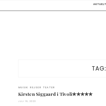
Skip
AKTUEL
to
content
TAG
MUSIK
REJSER
TEATER
Kirsten Siggaard i Tivoli✮✮✮✮✮
JULI 16, 2020