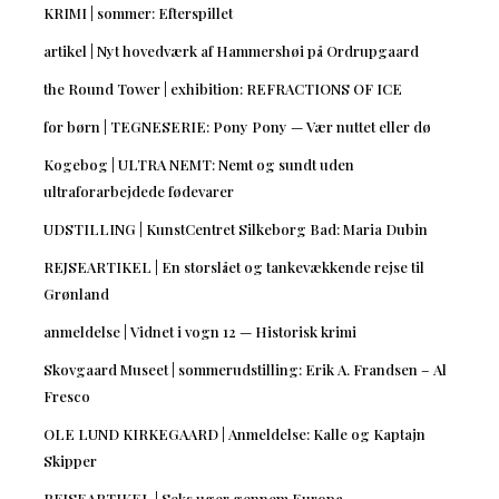
KRIMI | sommer: Efterspillet
artikel | Nyt hovedværk af Hammershøi på Ordrupgaard
the Round Tower | exhibition: REFRACTIONS OF ICE
for børn | TEGNESERIE: Pony Pony — Vær nuttet eller dø
Kogebog | ULTRA NEMT: Nemt og sundt uden
ultraforarbejdede fødevarer
UDSTILLING | KunstCentret Silkeborg Bad: Maria Dubin
REJSEARTIKEL | En storslået og tankevækkende rejse til
Grønland
anmeldelse | Vidnet i vogn 12 — Historisk krimi
Skovgaard Museet | sommerudstilling: Erik A. Frandsen – Al
Fresco
OLE LUND KIRKEGAARD | Anmeldelse: Kalle og Kaptajn
Skipper
REJSEARTIKEL | Seks uger gennem Europa