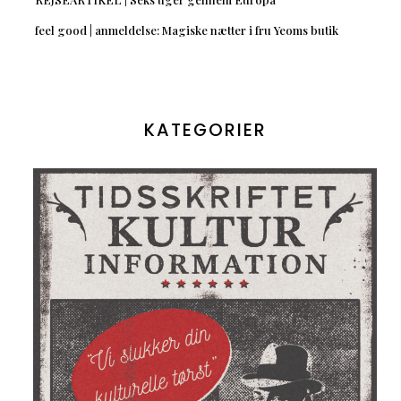
feel good | anmeldelse: Magiske nætter i fru Yeoms butik
KATEGORIER