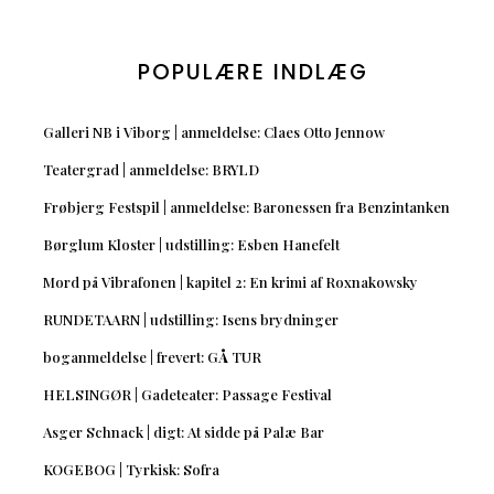
POPULÆRE INDLÆG
Galleri NB i Viborg | anmeldelse: Claes Otto Jennow
Teatergrad | anmeldelse: BRYLD
Frøbjerg Festspil | anmeldelse: Baronessen fra Benzintanken
Børglum Kloster | udstilling: Esben Hanefelt
Mord på Vibrafonen | kapitel 2: En krimi af Roxnakowsky
RUNDETAARN | udstilling: Isens brydninger
boganmeldelse | frevert: GÅ TUR
HELSINGØR | Gadeteater: Passage Festival
Asger Schnack | digt: At sidde på Palæ Bar
KOGEBOG | Tyrkisk: Sofra