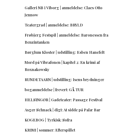
Galleri NB i Viborg | anmeldelse: Claes Otto
Jennow
Teatergrad | anmeldelse: BRYLD
Frøbjerg Festspil | anmeldelse: Baronessen fra
Benzintanken
Børglum Kloster | udstilling: Esben Hanefelt
Mord på Vibrafonen | kapitel 2: En krimi af
Roxnakowsky
RUNDETAARN | udstilling: Isens brydninger
boganmeldelse | frevert: GÅ TUR
HELSINGØR | Gadeteater: Passage Festival
Asger Schnack | digt: At sidde på Palæ Bar
KOGEBOG | Tyrkisk: Sofra
KRIMI | sommer: Efterspillet