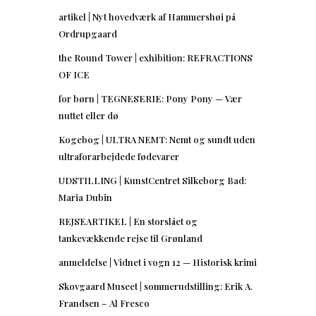
artikel | Nyt hovedværk af Hammershøi på
Ordrupgaard
the Round Tower | exhibition: REFRACTIONS
OF ICE
for børn | TEGNESERIE: Pony Pony — Vær
nuttet eller dø
Kogebog | ULTRA NEMT: Nemt og sundt uden
ultraforarbejdede fødevarer
UDSTILLING | KunstCentret Silkeborg Bad:
Maria Dubin
REJSEARTIKEL | En storslået og
tankevækkende rejse til Grønland
anmeldelse | Vidnet i vogn 12 — Historisk krimi
Skovgaard Museet | sommerudstilling: Erik A.
Frandsen – Al Fresco