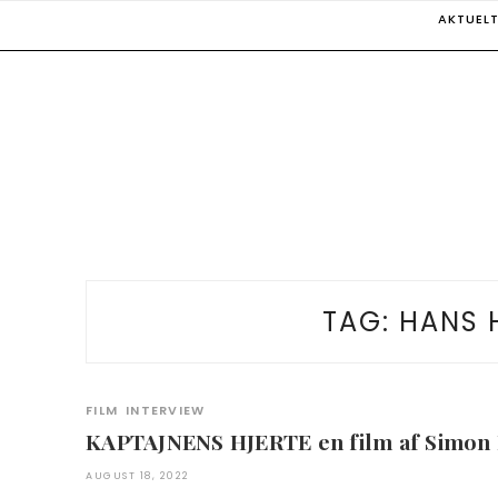
Skip
AKTUEL
to
content
TAG:
HANS 
FILM
INTERVIEW
KAPTAJNENS HJERTE en film af Simon
AUGUST 18, 2022