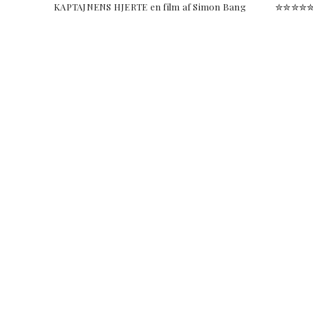
KAPTAJNENS HJERTE en film af Simon Bang ✮✮✮✮✮ K