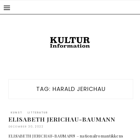
Skip
to
content
TAG:
HARALD JERICHAU
KUNST
LITTERATUR
ELISABETH JERICHAU-BAUMANN
DECEMBER 30, 2022
ELISABETH JERICHAU-BAUMANN – nationalromantikkens