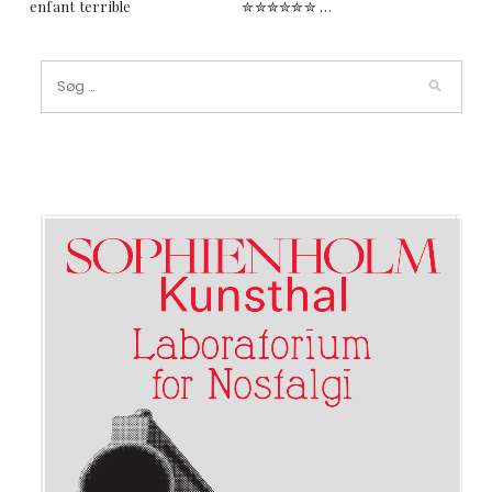
enfant terrible ✮✮✮✮✮✮ …