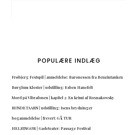
POPULÆRE INDLÆG
Frøbjerg Festspil | anmeldelse: Baronessen fra Benzintanken
Børglum Kloster | udstilling: Esben Hanefelt
Mord på Vibrafonen | kapitel 2: En krimi af Roxnakowsky
RUNDETAARN | udstilling: Isens brydninger
boganmeldelse | frevert: GÅ TUR
HELSINGØR | Gadeteater: Passage Festival