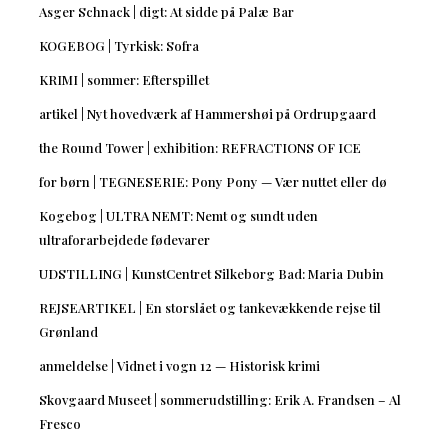
Asger Schnack | digt: At sidde på Palæ Bar
KOGEBOG | Tyrkisk: Sofra
KRIMI | sommer: Efterspillet
artikel | Nyt hovedværk af Hammershøi på Ordrupgaard
the Round Tower | exhibition: REFRACTIONS OF ICE
for børn | TEGNESERIE: Pony Pony — Vær nuttet eller dø
Kogebog | ULTRA NEMT: Nemt og sundt uden
ultraforarbejdede fødevarer
UDSTILLING | KunstCentret Silkeborg Bad: Maria Dubin
REJSEARTIKEL | En storslået og tankevækkende rejse til
Grønland
anmeldelse | Vidnet i vogn 12 — Historisk krimi
Skovgaard Museet | sommerudstilling: Erik A. Frandsen – Al
Fresco