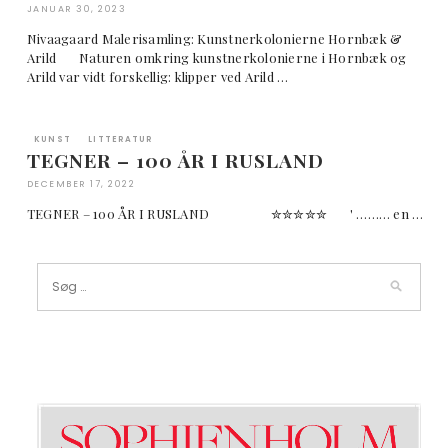
JANUAR 30, 2023
Nivaagaard Malerisamling: Kunstnerkolonierne Hornbæk &
Arild Naturen omkring kunstnerkolonierne i Hornbæk og
Arild var vidt forskellig: klipper ved Arild …
KUNST
LITTERATUR
TEGNER – 100 ÅR I RUSLAND
DECEMBER 17, 2022
TEGNER – 100 ÅR I RUSLAND ✮✮✮✮✮ ' ……… en …