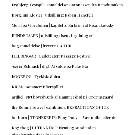
Frøbjerg Festspil | anmeldelse: Baronessen fra Benzintanken
Børglum Kloster | udstilling: Esben Hanefelt
Mord på Vibrafonen | kapitel 2: En krimi af Roxnakowsky
RUNDETAARN | udstilling: Isens brydninger
boganmeldelse | frevert: GÅ TUR
HELSINGØR | Gadeteater: Passage Festival
Asger Schnack | digt: At sidde på Palæ Bar
KOGEBOG | Tyrkisk: Sofra
KRIMI | sommer: Efterspillet
artikel | Nyt hovedværk af Hammershøi på Ordrupgaard
the Round Tower | exhibition: REFRACTIONS OF ICE
for børn | TEGNESERIE: Pony Pony — Vær nuttet eller dø
Kogebog | ULTRA NEMT: Nemt og sundt uden
ultraforarbejdede fødevarer