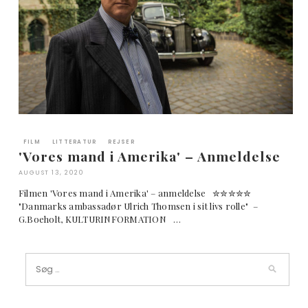
FILM
LITTERATUR
REJSER
'Vores mand i Amerika' – Anmeldelse
AUGUST 13, 2020
Filmen 'Vores mand i Amerika' – anmeldelse ✮✮✮✮✮
"Danmarks ambassadør Ulrich Thomsen i sit livs rolle" –
G.Boeholt, KULTURINFORMATION …