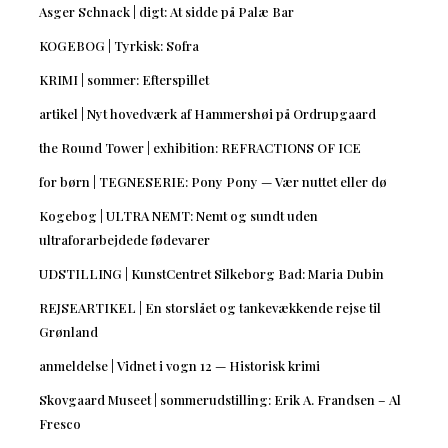
Asger Schnack | digt: At sidde på Palæ Bar
KOGEBOG | Tyrkisk: Sofra
KRIMI | sommer: Efterspillet
artikel | Nyt hovedværk af Hammershøi på Ordrupgaard
the Round Tower | exhibition: REFRACTIONS OF ICE
for børn | TEGNESERIE: Pony Pony — Vær nuttet eller dø
Kogebog | ULTRA NEMT: Nemt og sundt uden
ultraforarbejdede fødevarer
UDSTILLING | KunstCentret Silkeborg Bad: Maria Dubin
REJSEARTIKEL | En storslået og tankevækkende rejse til
Grønland
anmeldelse | Vidnet i vogn 12 — Historisk krimi
Skovgaard Museet | sommerudstilling: Erik A. Frandsen – Al
Fresco