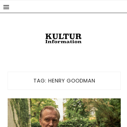
Skip
to
content
TAG:
HENRY GOODMAN