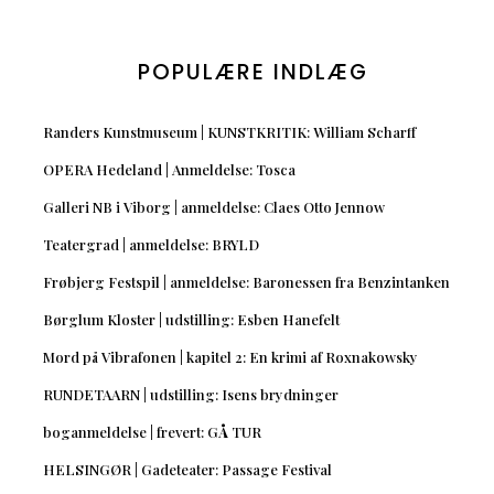
POPULÆRE INDLÆG
Randers Kunstmuseum | KUNSTKRITIK: William Scharff
OPERA Hedeland | Anmeldelse: Tosca
Galleri NB i Viborg | anmeldelse: Claes Otto Jennow
Teatergrad | anmeldelse: BRYLD
Frøbjerg Festspil | anmeldelse: Baronessen fra Benzintanken
Børglum Kloster | udstilling: Esben Hanefelt
Mord på Vibrafonen | kapitel 2: En krimi af Roxnakowsky
RUNDETAARN | udstilling: Isens brydninger
boganmeldelse | frevert: GÅ TUR
HELSINGØR | Gadeteater: Passage Festival