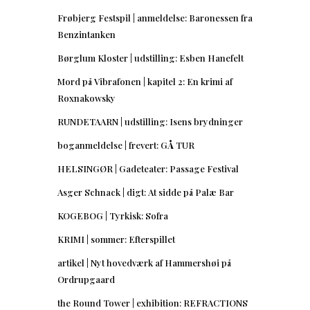
Frøbjerg Festspil | anmeldelse: Baronessen fra
Benzintanken
Børglum Kloster | udstilling: Esben Hanefelt
Mord på Vibrafonen | kapitel 2: En krimi af
Roxnakowsky
RUNDETAARN | udstilling: Isens brydninger
boganmeldelse | frevert: GÅ TUR
HELSINGØR | Gadeteater: Passage Festival
Asger Schnack | digt: At sidde på Palæ Bar
KOGEBOG | Tyrkisk: Sofra
KRIMI | sommer: Efterspillet
artikel | Nyt hovedværk af Hammershøi på
Ordrupgaard
the Round Tower | exhibition: REFRACTIONS