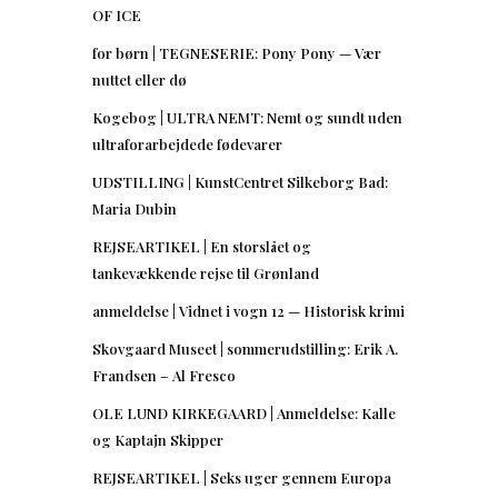
OF ICE
for børn | TEGNESERIE: Pony Pony — Vær
nuttet eller dø
Kogebog | ULTRA NEMT: Nemt og sundt uden
ultraforarbejdede fødevarer
UDSTILLING | KunstCentret Silkeborg Bad:
Maria Dubin
REJSEARTIKEL | En storslået og
tankevækkende rejse til Grønland
anmeldelse | Vidnet i vogn 12 — Historisk krimi
Skovgaard Museet | sommerudstilling: Erik A.
Frandsen – Al Fresco
OLE LUND KIRKEGAARD | Anmeldelse: Kalle
og Kaptajn Skipper
REJSEARTIKEL | Seks uger gennem Europa