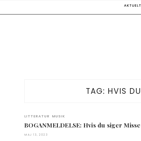
Skip
AKTUEL
to
content
TAG:
HVIS DU
LITTERATUR
MUSIK
BOGANMELDELSE: Hvis du siger Misse
MAJ 13, 2023