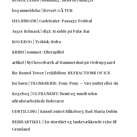
boganmeldelse | frevert: GÅ TUR
HELSINGØR | Gadeteater: Passage Festival
Asger Schnack | digt: At sidde på Palæ Bar
KOGEBOG | Tyrkisk: Sofra
KRIMI | sommer: Efterspillet
artikel | Nyt hovedværk af Hammershøi på Ordrupgaard
the Round Tower | exhibition: REFRACTIONS OF ICE
for børn | TEGNESERIE: Pony Pony — Vær nuttet eller dø
Kogebog | ULTRA NEMT: Nemt og sundt uden
ultraforarbejdede fødevarer
UDSTILLING | KunstCentret Silkeborg Bad: Maria Dubin
REJSEARTIKEL | En storslået og tankevækkende rejse til
Grønland