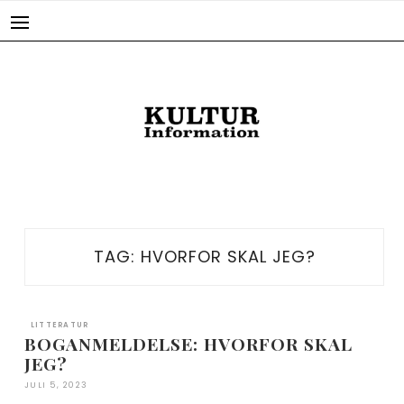
Skip
to
content
TAG:
HVORFOR SKAL JEG?
LITTERATUR
BOGANMELDELSE: HVORFOR SKAL
JEG?
JULI 5, 2023