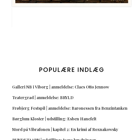
POPULÆRE INDLÆG
Galleri NB i Viborg | anmeldelse: Claes Otto Jennow
Teatergrad | anmeldelse: BRYLD
Frøbjerg Festspil | anmeldelse: Baronessen fra Benzintanken
Børglum Kloster | udstilling: Esben Hanefelt
Mord på Vibrafonen | kapitel 2: En krimi af Roxnakowsky
RUNDETAARN | udstilling: Isens brydninger