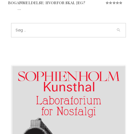
BOGANMELDELSE: HVORFOR SKAL JEG? ✮✮✮✮✮
…