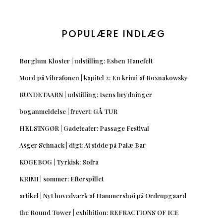
POPULÆRE INDLÆG
Børglum Kloster | udstilling: Esben Hanefelt
Mord på Vibrafonen | kapitel 2: En krimi af Roxnakowsky
RUNDETAARN | udstilling: Isens brydninger
boganmeldelse | frevert: GÅ TUR
HELSINGØR | Gadeteater: Passage Festival
Asger Schnack | digt: At sidde på Palæ Bar
KOGEBOG | Tyrkisk: Sofra
KRIMI | sommer: Efterspillet
artikel | Nyt hovedværk af Hammershøi på Ordrupgaard
the Round Tower | exhibition: REFRACTIONS OF ICE