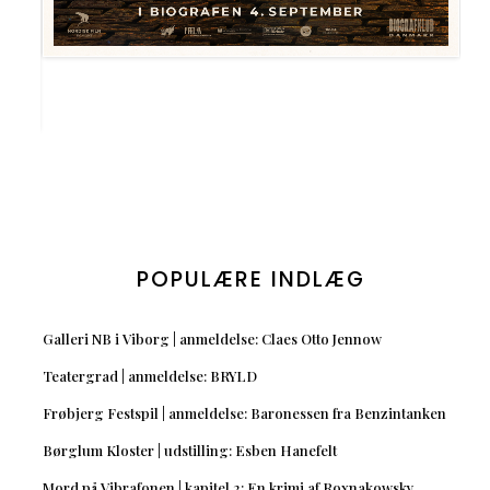
POPULÆRE INDLÆG
Galleri NB i Viborg | anmeldelse: Claes Otto Jennow
Teatergrad | anmeldelse: BRYLD
Frøbjerg Festspil | anmeldelse: Baronessen fra Benzintanken
Børglum Kloster | udstilling: Esben Hanefelt
Mord på Vibrafonen | kapitel 2: En krimi af Roxnakowsky