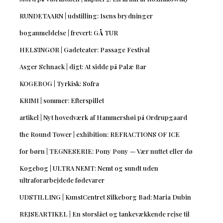
RUNDETAARN | udstilling: Isens brydninger
boganmeldelse | frevert: GÅ TUR
HELSINGØR | Gadeteater: Passage Festival
Asger Schnack | digt: At sidde på Palæ Bar
KOGEBOG | Tyrkisk: Sofra
KRIMI | sommer: Efterspillet
artikel | Nyt hovedværk af Hammershøi på Ordrupgaard
the Round Tower | exhibition: REFRACTIONS OF ICE
for børn | TEGNESERIE: Pony Pony — Vær nuttet eller dø
Kogebog | ULTRA NEMT: Nemt og sundt uden
ultraforarbejdede fødevarer
UDSTILLING | KunstCentret Silkeborg Bad: Maria Dubin
REJSEARTIKEL | En storslået og tankevækkende rejse til