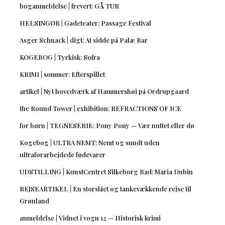
boganmeldelse | frevert: GÅ TUR
HELSINGØR | Gadeteater: Passage Festival
Asger Schnack | digt: At sidde på Palæ Bar
KOGEBOG | Tyrkisk: Sofra
KRIMI | sommer: Efterspillet
artikel | Nyt hovedværk af Hammershøi på Ordrupgaard
the Round Tower | exhibition: REFRACTIONS OF ICE
for børn | TEGNESERIE: Pony Pony — Vær nuttet eller dø
Kogebog | ULTRA NEMT: Nemt og sundt uden
ultraforarbejdede fødevarer
UDSTILLING | KunstCentret Silkeborg Bad: Maria Dubin
REJSEARTIKEL | En storslået og tankevækkende rejse til
Grønland
anmeldelse | Vidnet i vogn 12 — Historisk krimi