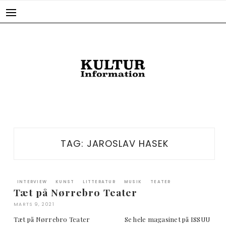
Skip
to
content
TAG:
JAROSLAV HASEK
INTERVIEW
KUNST
LITTERATUR
MUSIK
TEATER
Tæt på Nørrebro Teater
MARTS 9, 2021
Tæt på Nørrebro Teater Se hele magasinet på ISSUU