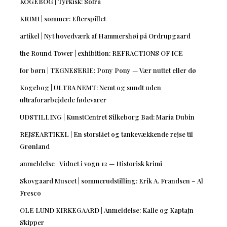
KOGEBOG | Tyrkisk: Sofra
KRIMI | sommer: Efterspillet
artikel | Nyt hovedværk af Hammershøi på Ordrupgaard
the Round Tower | exhibition: REFRACTIONS OF ICE
for børn | TEGNESERIE: Pony Pony — Vær nuttet eller dø
Kogebog | ULTRA NEMT: Nemt og sundt uden
ultraforarbejdede fødevarer
UDSTILLING | KunstCentret Silkeborg Bad: Maria Dubin
REJSEARTIKEL | En storslået og tankevækkende rejse til
Grønland
anmeldelse | Vidnet i vogn 12 — Historisk krimi
Skovgaard Museet | sommerudstilling: Erik A. Frandsen – Al
Fresco
OLE LUND KIRKEGAARD | Anmeldelse: Kalle og Kaptajn
Skipper