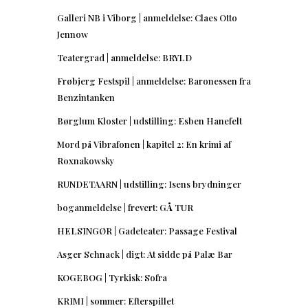
Galleri NB i Viborg | anmeldelse: Claes Otto
Jennow
Teatergrad | anmeldelse: BRYLD
Frøbjerg Festspil | anmeldelse: Baronessen fra
Benzintanken
Børglum Kloster | udstilling: Esben Hanefelt
Mord på Vibrafonen | kapitel 2: En krimi af
Roxnakowsky
RUNDETAARN | udstilling: Isens brydninger
boganmeldelse | frevert: GÅ TUR
HELSINGØR | Gadeteater: Passage Festival
Asger Schnack | digt: At sidde på Palæ Bar
KOGEBOG | Tyrkisk: Sofra
KRIMI | sommer: Efterspillet