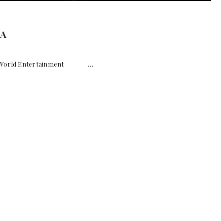
IA
r World Entertainment …