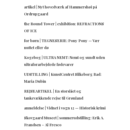
artikel | Nyt hovedværk af Hammershøi på
Ordrupgaard
the Round Tower | exhibition: REFRACTIONS
OF ICE
for børn | TEGNESERIE: Pony Pony — Vær
nuttet eller dø
Kogebog | ULTRA NEMT: Nemt og sundt uden
ultraforarbejdede fødevarer
UDSTILLING | KunstCentret Silkeborg Bad:
Maria Dubin
REJSEARTIKEL | En storslået og
tankevækkende rejse til Grønland
anmeldelse | Vidnet i vogn 12 — Historisk krimi
Skovgaard Museet | sommerudstilling: Erik A.
Frandsen – Al Fresco