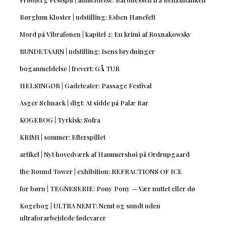
Børglum Kloster | udstilling: Esben Hanefelt
Mord på Vibrafonen | kapitel 2: En krimi af Roxnakowsky
RUNDETAARN | udstilling: Isens brydninger
boganmeldelse | frevert: GÅ TUR
HELSINGØR | Gadeteater: Passage Festival
Asger Schnack | digt: At sidde på Palæ Bar
KOGEBOG | Tyrkisk: Sofra
KRIMI | sommer: Efterspillet
artikel | Nyt hovedværk af Hammershøi på Ordrupgaard
the Round Tower | exhibition: REFRACTIONS OF ICE
for børn | TEGNESERIE: Pony Pony — Vær nuttet eller dø
Kogebog | ULTRA NEMT: Nemt og sundt uden
ultraforarbejdede fødevarer