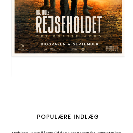
POPULÆRE INDLÆG
Frøbjerg Festspil | anmeldelse: Baronessen fra Benzintanken