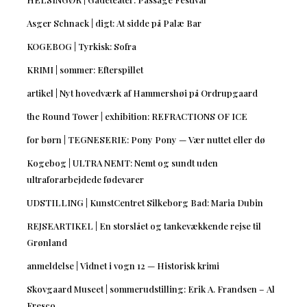
Asger Schnack | digt: At sidde på Palæ Bar
KOGEBOG | Tyrkisk: Sofra
KRIMI | sommer: Efterspillet
artikel | Nyt hovedværk af Hammershøi på Ordrupgaard
the Round Tower | exhibition: REFRACTIONS OF ICE
for børn | TEGNESERIE: Pony Pony — Vær nuttet eller dø
Kogebog | ULTRA NEMT: Nemt og sundt uden
ultraforarbejdede fødevarer
UDSTILLING | KunstCentret Silkeborg Bad: Maria Dubin
REJSEARTIKEL | En storslået og tankevækkende rejse til
Grønland
anmeldelse | Vidnet i vogn 12 — Historisk krimi
Skovgaard Museet | sommerudstilling: Erik A. Frandsen – Al
Fresco