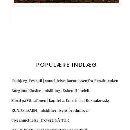
POPULÆRE INDLÆG
Frøbjerg Festspil | anmeldelse: Baronessen fra Benzintanken
Børglum Kloster | udstilling: Esben Hanefelt
Mord på Vibrafonen | kapitel 2: En krimi af Roxnakowsky
RUNDETAARN | udstilling: Isens brydninger
boganmeldelse | frevert: GÅ TUR
HELSINGØR | Gadeteater: Passage Festival