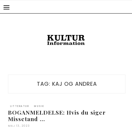
Skip
to
content
TAG:
KAJ OG ANDREA
LITTERATUR
MUSIK
BOGANMELDELSE: Hvis du siger
Missetand …
MAJ 13, 2023