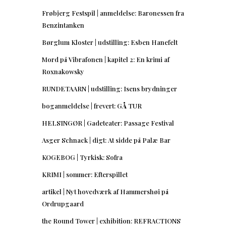
Frøbjerg Festspil | anmeldelse: Baronessen fra
Benzintanken
Børglum Kloster | udstilling: Esben Hanefelt
Mord på Vibrafonen | kapitel 2: En krimi af
Roxnakowsky
RUNDETAARN | udstilling: Isens brydninger
boganmeldelse | frevert: GÅ TUR
HELSINGØR | Gadeteater: Passage Festival
Asger Schnack | digt: At sidde på Palæ Bar
KOGEBOG | Tyrkisk: Sofra
KRIMI | sommer: Efterspillet
artikel | Nyt hovedværk af Hammershøi på
Ordrupgaard
the Round Tower | exhibition: REFRACTIONS