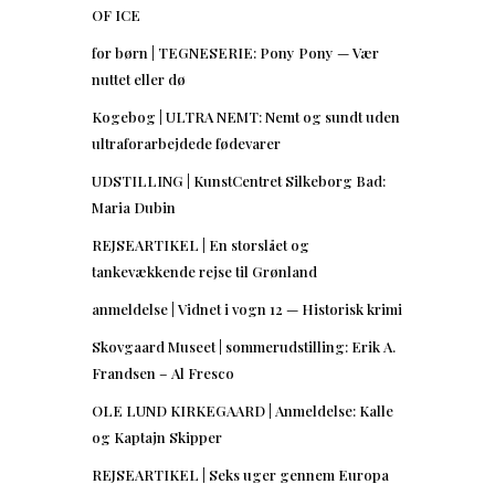
OF ICE
for børn | TEGNESERIE: Pony Pony — Vær
nuttet eller dø
Kogebog | ULTRA NEMT: Nemt og sundt uden
ultraforarbejdede fødevarer
UDSTILLING | KunstCentret Silkeborg Bad:
Maria Dubin
REJSEARTIKEL | En storslået og
tankevækkende rejse til Grønland
anmeldelse | Vidnet i vogn 12 — Historisk krimi
Skovgaard Museet | sommerudstilling: Erik A.
Frandsen – Al Fresco
OLE LUND KIRKEGAARD | Anmeldelse: Kalle
og Kaptajn Skipper
REJSEARTIKEL | Seks uger gennem Europa