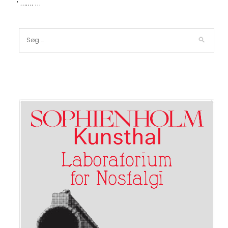
' ……. …