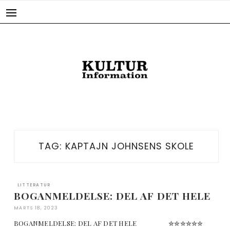
Skip
to
content
TAG:
KAPTAJN JOHNSENS SKOLE
LITTERATUR
BOGANMELDELSE: DEL AF DET HELE
MARTS 18, 2023
BOGANMELDELSE: DEL AF DET HELE ✮✮✮✮✮✮