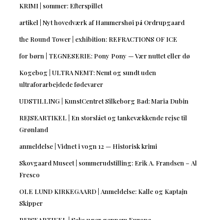
KRIMI | sommer: Efterspillet
artikel | Nyt hovedværk af Hammershøi på Ordrupgaard
the Round Tower | exhibition: REFRACTIONS OF ICE
for børn | TEGNESERIE: Pony Pony — Vær nuttet eller dø
Kogebog | ULTRA NEMT: Nemt og sundt uden
ultraforarbejdede fødevarer
UDSTILLING | KunstCentret Silkeborg Bad: Maria Dubin
REJSEARTIKEL | En storslået og tankevækkende rejse til
Grønland
anmeldelse | Vidnet i vogn 12 — Historisk krimi
Skovgaard Museet | sommerudstilling: Erik A. Frandsen – Al
Fresco
OLE LUND KIRKEGAARD | Anmeldelse: Kalle og Kaptajn
Skipper
REJSEARTIKEL | Seks uger gennem Europa