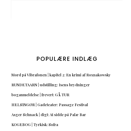
POPULÆRE INDLÆG
Mord på Vibrafonen | kapitel 2: En krimi af Roxnakowsky
RUNDETAARN | udstilling: Isens brydninger
boganmeldelse | frevert: GÅ TUR
HELSINGØR | Gadeteater: Passage Festival
Asger Schnack | digt: At sidde på Palæ Bar
KOGEBOG | Tyrkisk: Sofra