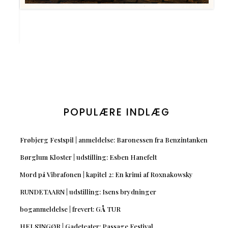
POPULÆRE INDLÆG
Frøbjerg Festspil | anmeldelse: Baronessen fra Benzintanken
Børglum Kloster | udstilling: Esben Hanefelt
Mord på Vibrafonen | kapitel 2: En krimi af Roxnakowsky
RUNDETAARN | udstilling: Isens brydninger
boganmeldelse | frevert: GÅ TUR
HELSINGØR | Gadeteater: Passage Festival