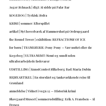
Asger Schnack | digt: At sidde på Palæ Bar
KOGEBOG | Tyrkisk: Sofra
KRIMI | sommer: Efterspillet
artikel | Nyt hovedværk af Hammershøi på Ordrupgaard
the Round Tower | exhibition: REFRACTIONS OF ICE
for børn | TEGNESERIE: Pony Pony — Vær nuttet eller dø
Kogebog | ULTRA NEMT: Nemt og sundt uden
ultraforarbejdede fødevarer
UDSTILLING | KunstCentret Silkeborg Bad: Maria Dubin
REJSEARTIKEL | En storslået og tankevækkende rejse til
Grønland
anmeldelse | Vidnet i vogn 12 — Historisk krimi
Skovgaard Museet | sommerudstilling: Erik A. Frandsen – Al
Fresco