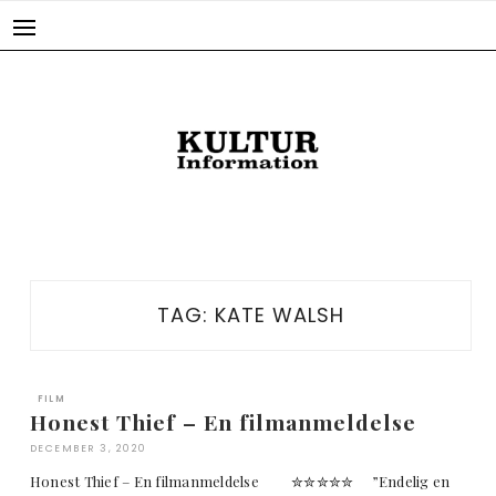
Skip
to
content
TAG:
KATE WALSH
FILM
Honest Thief – En filmanmeldelse
DECEMBER 3, 2020
Honest Thief – En filmanmeldelse ✮✮✮✮✮ ”Endelig en