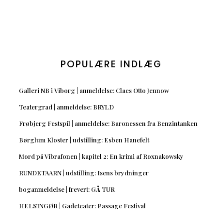
POPULÆRE INDLÆG
Galleri NB i Viborg | anmeldelse: Claes Otto Jennow
Teatergrad | anmeldelse: BRYLD
Frøbjerg Festspil | anmeldelse: Baronessen fra Benzintanken
Børglum Kloster | udstilling: Esben Hanefelt
Mord på Vibrafonen | kapitel 2: En krimi af Roxnakowsky
RUNDETAARN | udstilling: Isens brydninger
boganmeldelse | frevert: GÅ TUR
HELSINGØR | Gadeteater: Passage Festival