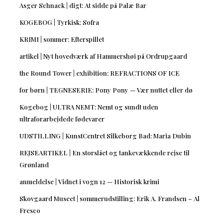
Asger Schnack | digt: At sidde på Palæ Bar
KOGEBOG | Tyrkisk: Sofra
KRIMI | sommer: Efterspillet
artikel | Nyt hovedværk af Hammershøi på Ordrupgaard
the Round Tower | exhibition: REFRACTIONS OF ICE
for børn | TEGNESERIE: Pony Pony — Vær nuttet eller dø
Kogebog | ULTRA NEMT: Nemt og sundt uden
ultraforarbejdede fødevarer
UDSTILLING | KunstCentret Silkeborg Bad: Maria Dubin
REJSEARTIKEL | En storslået og tankevækkende rejse til
Grønland
anmeldelse | Vidnet i vogn 12 — Historisk krimi
Skovgaard Museet | sommerudstilling: Erik A. Frandsen – Al
Fresco