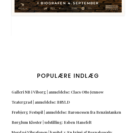
POPULÆRE INDLÆG
Galleri NB i Viborg | anmeldelse: Claes Otto Jennow
Teatergrad | anmeldelse: BRYLD
Frøbjerg Festspil | anmeldelse: Baronessen fra Benzintanken
Børglum Kloster | udstilling: Esben Hanefelt
Mord på Vibrafonen | kapitel 2: En krimi af Roxnakowsky