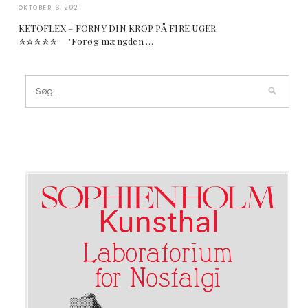
OKTOBER 6, 2021
KETOFLEX – FORNY DIN KROP PÅ FIRE UGER
✮✮✮✮✮ "Forøg mængden …