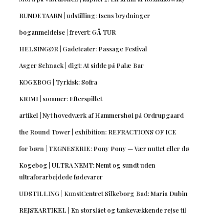
RUNDETAARN | udstilling: Isens brydninger
boganmeldelse | frevert: GÅ TUR
HELSINGØR | Gadeteater: Passage Festival
Asger Schnack | digt: At sidde på Palæ Bar
KOGEBOG | Tyrkisk: Sofra
KRIMI | sommer: Efterspillet
artikel | Nyt hovedværk af Hammershøi på Ordrupgaard
the Round Tower | exhibition: REFRACTIONS OF ICE
for børn | TEGNESERIE: Pony Pony — Vær nuttet eller dø
Kogebog | ULTRA NEMT: Nemt og sundt uden
ultraforarbejdede fødevarer
UDSTILLING | KunstCentret Silkeborg Bad: Maria Dubin
REJSEARTIKEL | En storslået og tankevækkende rejse til