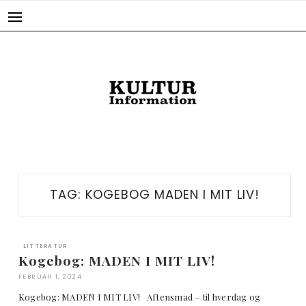
Skip
to
content
TAG:
KOGEBOG MADEN I MIT LIV!
LITTERATUR
Kogebog: MADEN I MIT LIV!
FEBRUAR 1, 2024
Kogebog: MADEN I MIT LIV! Aftensmad – til hverdag og