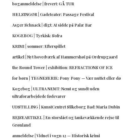
boganmeldelse | frevert: GÅ TUR
HELSINGØR | Gadeteater: Passage Festival
Asger Schnack | digt: At sidde på Palæ Bar
KOGEBOG | Tyrkisk: Sofra
KRIMI | sommer: Efterspillet
artikel | Nyt hovedværk af Hammershøi på Ordrupgaard
the Round Tower | exhibition: REFRACTIONS OF ICE
for børn | TEGNESERIE: Pony Pony — Vær nuttet eller dø
Kogebog | ULTRA NEMT: Nemt og sundt uden
ultraforarbejdede fødevarer
UDSTILLING | KunstCentret Silkeborg Bad: Maria Dubin
REJSEARTIKEL | En storslået og tankevækkende rejse til
Grønland
anmeldelse | Vidnet i vogn 12 — Historisk krimi