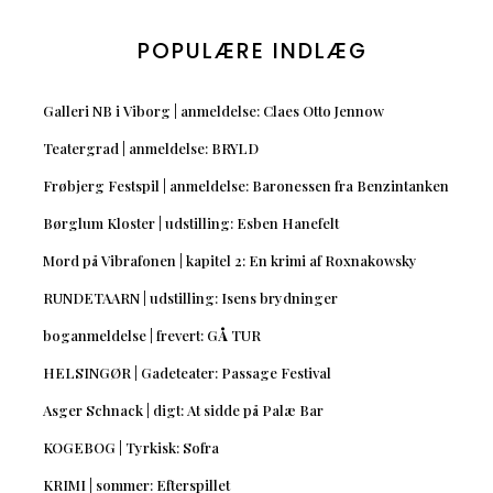
POPULÆRE INDLÆG
Galleri NB i Viborg | anmeldelse: Claes Otto Jennow
Teatergrad | anmeldelse: BRYLD
Frøbjerg Festspil | anmeldelse: Baronessen fra Benzintanken
Børglum Kloster | udstilling: Esben Hanefelt
Mord på Vibrafonen | kapitel 2: En krimi af Roxnakowsky
RUNDETAARN | udstilling: Isens brydninger
boganmeldelse | frevert: GÅ TUR
HELSINGØR | Gadeteater: Passage Festival
Asger Schnack | digt: At sidde på Palæ Bar
KOGEBOG | Tyrkisk: Sofra
KRIMI | sommer: Efterspillet