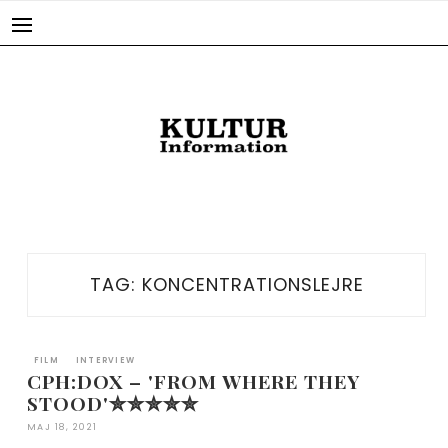
Skip
to
content
TAG:
KONCENTRATIONSLEJRE
FILM
INTERVIEW
CPH:DOX – 'FROM WHERE THEY
STOOD'✮✮✮✮✮
MAJ 18, 2021