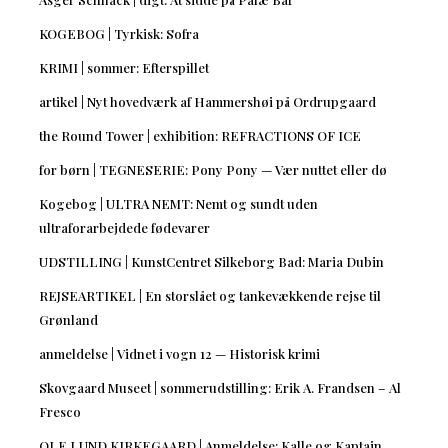
KOGEBOG | Tyrkisk: Sofra
KRIMI | sommer: Efterspillet
artikel | Nyt hovedværk af Hammershøi på Ordrupgaard
the Round Tower | exhibition: REFRACTIONS OF ICE
for børn | TEGNESERIE: Pony Pony — Vær nuttet eller dø
Kogebog | ULTRA NEMT: Nemt og sundt uden
ultraforarbejdede fødevarer
UDSTILLING | KunstCentret Silkeborg Bad: Maria Dubin
REJSEARTIKEL | En storslået og tankevækkende rejse til
Grønland
anmeldelse | Vidnet i vogn 12 — Historisk krimi
Skovgaard Museet | sommerudstilling: Erik A. Frandsen – Al
Fresco
OLE LUND KIRKEGAARD | Anmeldelse: Kalle og Kaptajn