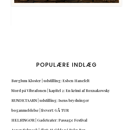
POPULÆRE INDLÆG
Børglum Kloster | udstilling: Esben Hanefelt
Mord på Vibrafonen | kapitel 2: En krimi af Roxnakowsky
RUNDETAARN | udstilling: Isens brydninger
boganmeldelse | frevert: GÅ TUR
HELSINGØR | Gadeteater: Passage Festival
Asger Schnack | digt: At sidde på Palæ Bar