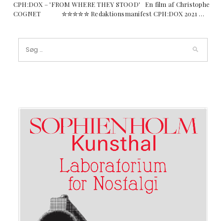
CPH:DOX – 'FROM WHERE THEY STOOD' En film af Christophe
COGNET ✮✮✮✮✮ Redaktionsmanifest CPH:DOX 2021 …