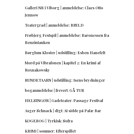
Galleri NB i Viborg | anmeldelse: Claes Otto
Jennow
Teatergrad | anmeldelse: BRYLD
Frøbjerg Festspil | anmeldelse: Baronessen fra
Benzintanken
Børglum Kloster | udstilling: Esben Hanefelt
Mord på Vibrafonen | kapitel 2: En krimi af
Roxnakowsky
RUNDETAARN | udstilling: Isens brydninger
boganmeldelse | frevert: GÅ TUR
HELSINGØR | Gadeteater: Passage Festival
Asger Schnack | digt: At sidde på Palæ Bar
KOGEBOG | Tyrkisk: Sofra
KRIMI | sommer: Efterspillet