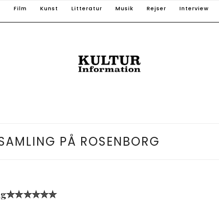
T
Film
Kunst
Litteratur
Musik
Rejser
Interview
SAMLING PÅ ROSENBORG
mling✮✮✮✮✮✮