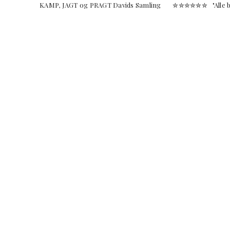
KAMP, JAGT og PRAGT Davids Samling ✮✮✮✮✮✮ "Alle burde 