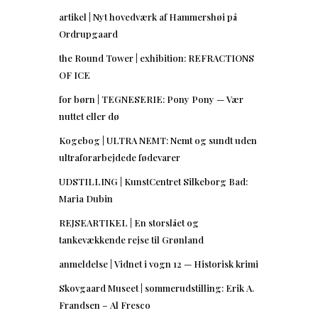
artikel | Nyt hovedværk af Hammershøi på
Ordrupgaard
the Round Tower | exhibition: REFRACTIONS
OF ICE
for børn | TEGNESERIE: Pony Pony — Vær
nuttet eller dø
Kogebog | ULTRA NEMT: Nemt og sundt uden
ultraforarbejdede fødevarer
UDSTILLING | KunstCentret Silkeborg Bad:
Maria Dubin
REJSEARTIKEL | En storslået og
tankevækkende rejse til Grønland
anmeldelse | Vidnet i vogn 12 — Historisk krimi
Skovgaard Museet | sommerudstilling: Erik A.
Frandsen – Al Fresco