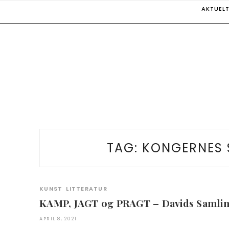
Skip
AKTUEL
to
content
TAG:
KONGERNES 
KUNST
LITTERATUR
KAMP, JAGT og PRAGT – Davids Sa
APRIL 8, 2021