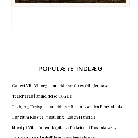
POPULÆRE INDLÆG
Galleri NB i Viborg | anmeldelse: Claes Otto Jennow
Teatergrad | anmeldelse: BRYLD
Frøbjerg Festspil | anmeldelse: Baronessen fra Benzintanken
Børglum Kloster | udstilling: Esben Hanefelt
Mord på Vibrafonen | kapitel 2: En krimi af Roxnakowsky
RUNDETAARN | udstilling: Isens brydninger