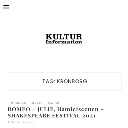
Skip
to
content
TAG:
KRONBORG
INTERVIEW
REJSER
TEATER
ROMEO + JULIE, Hamletscenen –
SHAKESPEARE FESTIVAL 2021
AUGUST 14, 2021