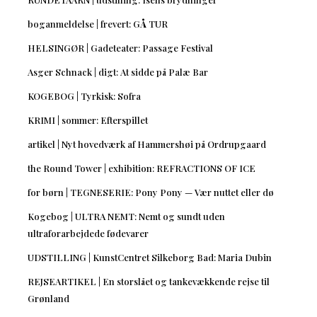
boganmeldelse | frevert: GÅ TUR
HELSINGØR | Gadeteater: Passage Festival
Asger Schnack | digt: At sidde på Palæ Bar
KOGEBOG | Tyrkisk: Sofra
KRIMI | sommer: Efterspillet
artikel | Nyt hovedværk af Hammershøi på Ordrupgaard
the Round Tower | exhibition: REFRACTIONS OF ICE
for børn | TEGNESERIE: Pony Pony — Vær nuttet eller dø
Kogebog | ULTRA NEMT: Nemt og sundt uden
ultraforarbejdede fødevarer
UDSTILLING | KunstCentret Silkeborg Bad: Maria Dubin
REJSEARTIKEL | En storslået og tankevækkende rejse til
Grønland