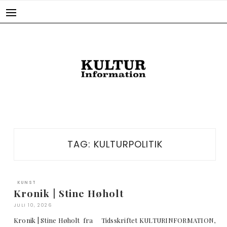
Skip
to
content
TAG:
KULTURPOLITIK
KUNST
Kronik | Stine Høholt
JULI 10, 2026
Kronik | Stine Høholt fra Tidsskriftet KULTURINFORMATION,