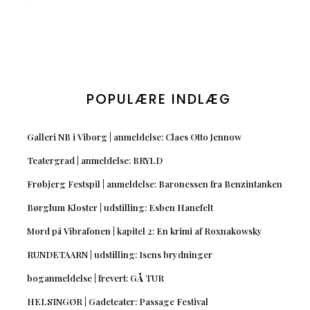
POPULÆRE INDLÆG
Galleri NB i Viborg | anmeldelse: Claes Otto Jennow
Teatergrad | anmeldelse: BRYLD
Frøbjerg Festspil | anmeldelse: Baronessen fra Benzintanken
Børglum Kloster | udstilling: Esben Hanefelt
Mord på Vibrafonen | kapitel 2: En krimi af Roxnakowsky
RUNDETAARN | udstilling: Isens brydninger
boganmeldelse | frevert: GÅ TUR
HELSINGØR | Gadeteater: Passage Festival