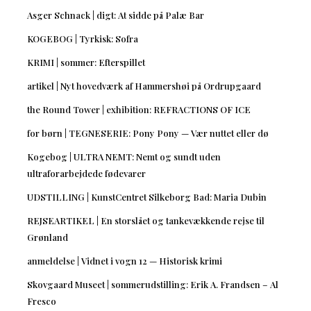
Asger Schnack | digt: At sidde på Palæ Bar
KOGEBOG | Tyrkisk: Sofra
KRIMI | sommer: Efterspillet
artikel | Nyt hovedværk af Hammershøi på Ordrupgaard
the Round Tower | exhibition: REFRACTIONS OF ICE
for børn | TEGNESERIE: Pony Pony — Vær nuttet eller dø
Kogebog | ULTRA NEMT: Nemt og sundt uden
ultraforarbejdede fødevarer
UDSTILLING | KunstCentret Silkeborg Bad: Maria Dubin
REJSEARTIKEL | En storslået og tankevækkende rejse til
Grønland
anmeldelse | Vidnet i vogn 12 — Historisk krimi
Skovgaard Museet | sommerudstilling: Erik A. Frandsen – Al
Fresco