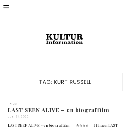
Skip
to
content
TAG:
KURT RUSSELL
FILM
LAST SEEN ALIVE – en biograffilm
JULI 21, 2022
LAST SEEN ALIVE – en biograffilm ✮✮✮✮ I filmen LAST