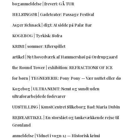
boganmeldelse | frevert: GÅ TUR
HELSINGØR | Gadeteater: Passage Festival
Asger Schnack | digt: At sidde på Palæ Bar
KOGEBOG | Tyrkisk: Sofra
KRIMI | sommer: Efterspillet
artikel | Nyt hovedværk af Hammershøi på Ordrupgaard
the Round Tower | exhibition: REFRACTIONS OF ICE
for børn | TEGNESERIE: Pony Pony — Vær nuttet eller dø
Kogebog | ULTRA NEMT: Nemt og sundt uden
ultraforarbejdede fødevarer
UDSTILLING | KunstCentret Silkeborg Bad: Maria Dubin
REJSEARTIKEL | En storslået og tankevækkende rejse til
Grønland
anmeldelse | Vidnet i vogn 12 — Historisk krimi