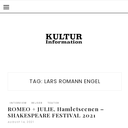
Skip
to
content
TAG:
LARS ROMANN ENGEL
INTERVIEW
REJSER
TEATER
ROMEO + JULIE, Hamletscenen –
SHAKESPEARE FESTIVAL 2021
AUGUST 14, 2021