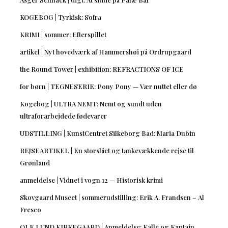
KOGEBOG | Tyrkisk: Sofra
KRIMI | sommer: Efterspillet
artikel | Nyt hovedværk af Hammershøi på Ordrupgaard
the Round Tower | exhibition: REFRACTIONS OF ICE
for børn | TEGNESERIE: Pony Pony — Vær nuttet eller dø
Kogebog | ULTRA NEMT: Nemt og sundt uden
ultraforarbejdede fødevarer
UDSTILLING | KunstCentret Silkeborg Bad: Maria Dubin
REJSEARTIKEL | En storslået og tankevækkende rejse til
Grønland
anmeldelse | Vidnet i vogn 12 — Historisk krimi
Skovgaard Museet | sommerudstilling: Erik A. Frandsen – Al
Fresco
OLE LUND KIRKEGAARD | Anmeldelse: Kalle og Kaptajn