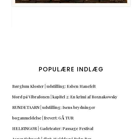
POPULÆRE INDLÆG
Børglum Kloster | udstilling: Esben Hanefelt
Mord på Vibrafonen | kapitel 2: En krimi af Roxnakowsky
RUNDETAARN | udstilling: Isens brydninger
boganmeldelse | frevert: GÅ TUR
HELSINGØR | Gadeteater: Passage Festival
Asger Schnack | digt: At sidde på Palæ Bar