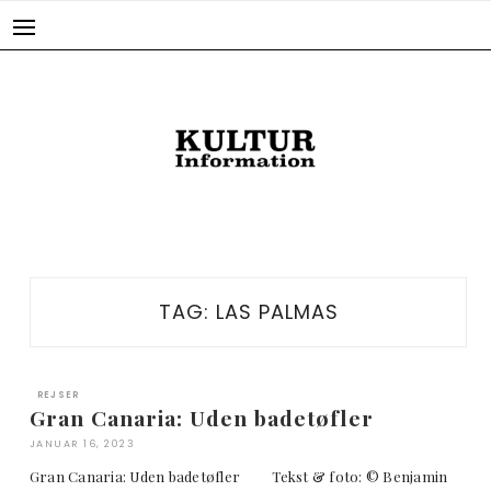
Skip
to
content
TAG:
LAS PALMAS
REJSER
Gran Canaria: Uden badetøfler
JANUAR 16, 2023
Gran Canaria: Uden badetøfler Tekst & foto: © Benjamin