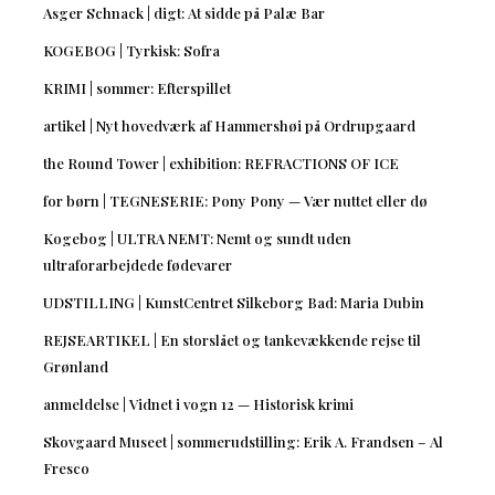
Asger Schnack | digt: At sidde på Palæ Bar
KOGEBOG | Tyrkisk: Sofra
KRIMI | sommer: Efterspillet
artikel | Nyt hovedværk af Hammershøi på Ordrupgaard
the Round Tower | exhibition: REFRACTIONS OF ICE
for børn | TEGNESERIE: Pony Pony — Vær nuttet eller dø
Kogebog | ULTRA NEMT: Nemt og sundt uden
ultraforarbejdede fødevarer
UDSTILLING | KunstCentret Silkeborg Bad: Maria Dubin
REJSEARTIKEL | En storslået og tankevækkende rejse til
Grønland
anmeldelse | Vidnet i vogn 12 — Historisk krimi
Skovgaard Museet | sommerudstilling: Erik A. Frandsen – Al
Fresco