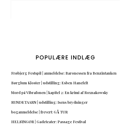
POPULÆRE INDLÆG
Frøbjerg Festspil | anmeldelse: Baronessen fra Benzintanken
Børglum Kloster | udstilling: Esben Hanefelt
Mord på Vibrafonen | kapitel 2: En krimi af Roxnakowsky
RUNDETAARN | udstilling: Isens brydninger
boganmeldelse | frevert: GÅ TUR
HELSINGØR | Gadeteater: Passage Festival