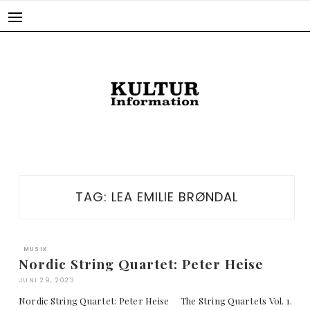
Skip
to
content
TAG:
LEA EMILIE BRØNDAL
MUSIK
Nordic String Quartet: Peter Heise
JUNI 29, 2023
Nordic String Quartet: Peter Heise The String Quartets Vol. 1.