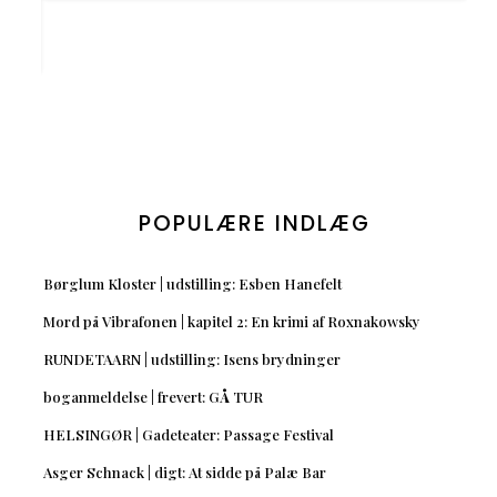
POPULÆRE INDLÆG
Børglum Kloster | udstilling: Esben Hanefelt
Mord på Vibrafonen | kapitel 2: En krimi af Roxnakowsky
RUNDETAARN | udstilling: Isens brydninger
boganmeldelse | frevert: GÅ TUR
HELSINGØR | Gadeteater: Passage Festival
Asger Schnack | digt: At sidde på Palæ Bar