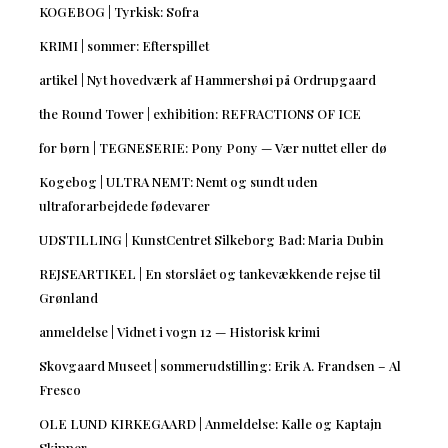
KOGEBOG | Tyrkisk: Sofra
KRIMI | sommer: Efterspillet
artikel | Nyt hovedværk af Hammershøi på Ordrupgaard
the Round Tower | exhibition: REFRACTIONS OF ICE
for børn | TEGNESERIE: Pony Pony — Vær nuttet eller dø
Kogebog | ULTRA NEMT: Nemt og sundt uden
ultraforarbejdede fødevarer
UDSTILLING | KunstCentret Silkeborg Bad: Maria Dubin
REJSEARTIKEL | En storslået og tankevækkende rejse til
Grønland
anmeldelse | Vidnet i vogn 12 — Historisk krimi
Skovgaard Museet | sommerudstilling: Erik A. Frandsen – Al
Fresco
OLE LUND KIRKEGAARD | Anmeldelse: Kalle og Kaptajn
Skipper