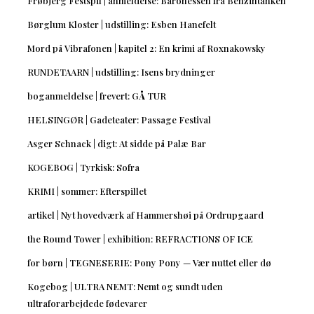
Frøbjerg Festspil | anmeldelse: Baronessen fra Benzintanken
Børglum Kloster | udstilling: Esben Hanefelt
Mord på Vibrafonen | kapitel 2: En krimi af Roxnakowsky
RUNDETAARN | udstilling: Isens brydninger
boganmeldelse | frevert: GÅ TUR
HELSINGØR | Gadeteater: Passage Festival
Asger Schnack | digt: At sidde på Palæ Bar
KOGEBOG | Tyrkisk: Sofra
KRIMI | sommer: Efterspillet
artikel | Nyt hovedværk af Hammershøi på Ordrupgaard
the Round Tower | exhibition: REFRACTIONS OF ICE
for børn | TEGNESERIE: Pony Pony — Vær nuttet eller dø
Kogebog | ULTRA NEMT: Nemt og sundt uden
ultraforarbejdede fødevarer