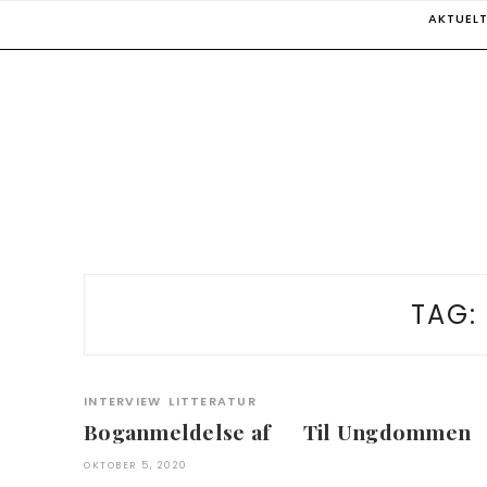
Skip
AKTUEL
to
content
TAG:
INTERVIEW
LITTERATUR
Boganmeldelse af Til Ungdommen
OKTOBER 5, 2020