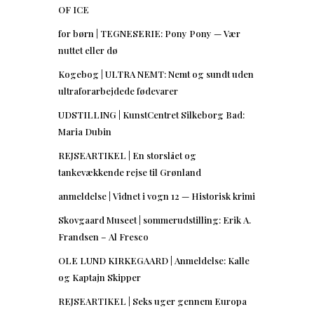
OF ICE
for børn | TEGNESERIE: Pony Pony — Vær
nuttet eller dø
Kogebog | ULTRA NEMT: Nemt og sundt uden
ultraforarbejdede fødevarer
UDSTILLING | KunstCentret Silkeborg Bad:
Maria Dubin
REJSEARTIKEL | En storslået og
tankevækkende rejse til Grønland
anmeldelse | Vidnet i vogn 12 — Historisk krimi
Skovgaard Museet | sommerudstilling: Erik A.
Frandsen – Al Fresco
OLE LUND KIRKEGAARD | Anmeldelse: Kalle
og Kaptajn Skipper
REJSEARTIKEL | Seks uger gennem Europa