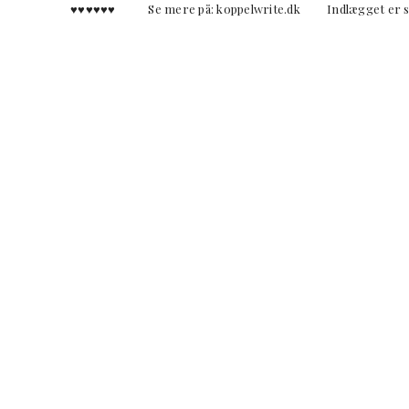
♥︎♥︎♥︎♥︎♥︎♥︎ Se mere på: koppelwrite.dk Indlægget er