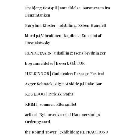
Frøbjerg Festspil | anmeldelse: Baronessen fra
Benzintanken
Børglum Kloster | udstilling: Esben Hanefelt
Mord på Vibrafonen | kapitel 2: En krimi af
Roxnakowsky
RUNDETAARN | udstilling: Isens brydninger
boganmeldelse | frevert: GÅ TUR
HELSINGØR | Gadeteater: Passage Festival
Asger Schnack | digt: At sidde på Palæ Bar
KOGEBOG | Tyrkisk: Sofra
KRIMI | sommer: Efterspillet
artikel | Nyt hovedværk af Hammershøi på
Ordrupgaard
the Round Tower | exhibition: REFRACTIONS