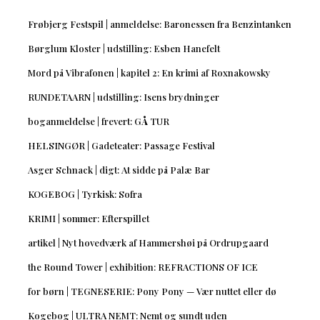
Frøbjerg Festspil | anmeldelse: Baronessen fra Benzintanken
Børglum Kloster | udstilling: Esben Hanefelt
Mord på Vibrafonen | kapitel 2: En krimi af Roxnakowsky
RUNDETAARN | udstilling: Isens brydninger
boganmeldelse | frevert: GÅ TUR
HELSINGØR | Gadeteater: Passage Festival
Asger Schnack | digt: At sidde på Palæ Bar
KOGEBOG | Tyrkisk: Sofra
KRIMI | sommer: Efterspillet
artikel | Nyt hovedværk af Hammershøi på Ordrupgaard
the Round Tower | exhibition: REFRACTIONS OF ICE
for børn | TEGNESERIE: Pony Pony — Vær nuttet eller dø
Kogebog | ULTRA NEMT: Nemt og sundt uden