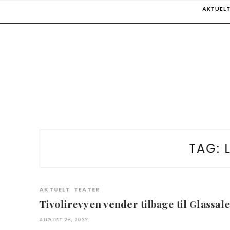
Skip
AKTUEL
to
content
TAG:
AKTUELT
TEATER
Tivolirevyen vender tilbage til Glassale
AUGUST 28, 2022