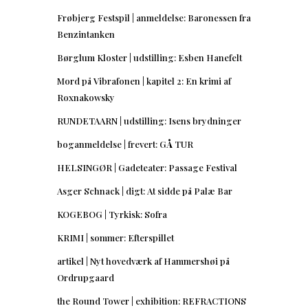
Frøbjerg Festspil | anmeldelse: Baronessen fra
Benzintanken
Børglum Kloster | udstilling: Esben Hanefelt
Mord på Vibrafonen | kapitel 2: En krimi af
Roxnakowsky
RUNDETAARN | udstilling: Isens brydninger
boganmeldelse | frevert: GÅ TUR
HELSINGØR | Gadeteater: Passage Festival
Asger Schnack | digt: At sidde på Palæ Bar
KOGEBOG | Tyrkisk: Sofra
KRIMI | sommer: Efterspillet
artikel | Nyt hovedværk af Hammershøi på
Ordrupgaard
the Round Tower | exhibition: REFRACTIONS