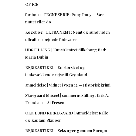
OF ICE
for børn | TEGNESERIE: Pony Pony — Vær
nuttet eller dø
Kogebog | ULTRA NEMT: Nemt og sundt uden
ultraforarbejdede fødevarer
UDSTILLING | KunstCentret Silkeborg Bad:
Maria Dubin
REJSEARTIKEL | En storslået og
tankevækkende rejse til Grønland
anmeldelse | Vidnet i vogn 12 — Historisk krimi
Skovgaard Museet | sommerudstilling: Erik A.
Frandsen – Al Fresco
OLE LUND KIRKEGAARD | Anmeldelse: Kalle
og Kaptajn Skipper
REJSEARTIKEL | Seks uger gennem Europa