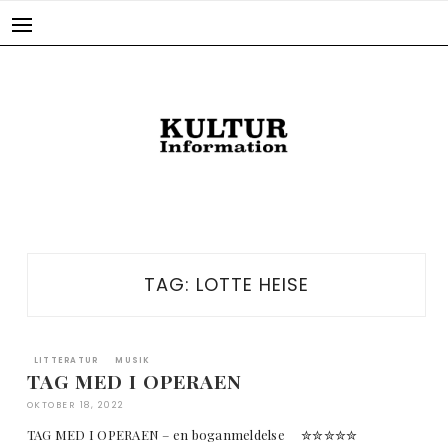
Skip
to
content
TAG:
LOTTE HEISE
LITTERATUR
MUSIK
TAG MED I OPERAEN
OKTOBER 18, 2022
TAG MED I OPERAEN – en boganmeldelse ✮✮✮✮✮