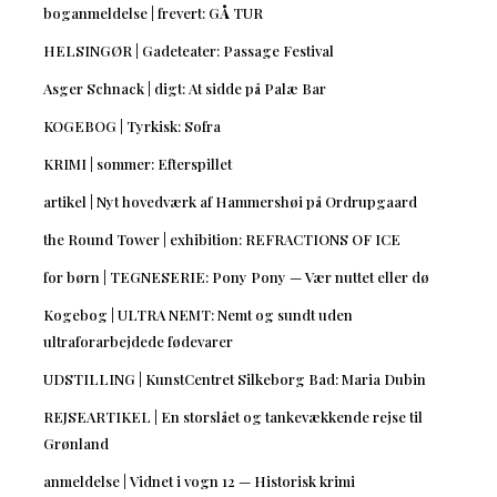
boganmeldelse | frevert: GÅ TUR
HELSINGØR | Gadeteater: Passage Festival
Asger Schnack | digt: At sidde på Palæ Bar
KOGEBOG | Tyrkisk: Sofra
KRIMI | sommer: Efterspillet
artikel | Nyt hovedværk af Hammershøi på Ordrupgaard
the Round Tower | exhibition: REFRACTIONS OF ICE
for børn | TEGNESERIE: Pony Pony — Vær nuttet eller dø
Kogebog | ULTRA NEMT: Nemt og sundt uden
ultraforarbejdede fødevarer
UDSTILLING | KunstCentret Silkeborg Bad: Maria Dubin
REJSEARTIKEL | En storslået og tankevækkende rejse til
Grønland
anmeldelse | Vidnet i vogn 12 — Historisk krimi