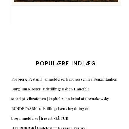
POPULÆRE INDLÆG
Frøbjerg Festspil | anmeldelse: Baronessen fra Benzintanken
Børglum Kloster | udstilling: Esben Hanefelt
Mord på Vibrafonen | kapitel 2: En krimi af Roxnakowsky
RUNDETAARN | udstilling: Isens brydninger
boganmeldelse | frevert: GÅ TUR
HELSINGØR | Gadeteater: Passage Festival