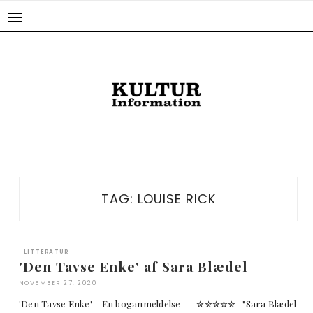
Skip
to
content
TAG:
LOUISE RICK
LITTERATUR
'Den Tavse Enke' af Sara Blædel
NOVEMBER 27, 2020
'Den Tavse Enke' – En boganmeldelse ✮✮✮✮✮ "Sara Blædel