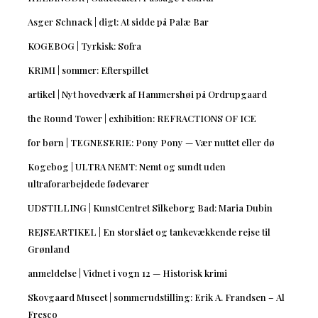
Asger Schnack | digt: At sidde på Palæ Bar
KOGEBOG | Tyrkisk: Sofra
KRIMI | sommer: Efterspillet
artikel | Nyt hovedværk af Hammershøi på Ordrupgaard
the Round Tower | exhibition: REFRACTIONS OF ICE
for børn | TEGNESERIE: Pony Pony — Vær nuttet eller dø
Kogebog | ULTRA NEMT: Nemt og sundt uden
ultraforarbejdede fødevarer
UDSTILLING | KunstCentret Silkeborg Bad: Maria Dubin
REJSEARTIKEL | En storslået og tankevækkende rejse til
Grønland
anmeldelse | Vidnet i vogn 12 — Historisk krimi
Skovgaard Museet | sommerudstilling: Erik A. Frandsen – Al
Fresco