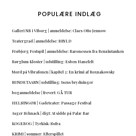
POPULÆRE INDLÆG
Galleri NB i Viborg | anmeldelse: Claes Otto Jennow
Teatergrad | anmeldelse: BRYLD
Frøbjerg Festspil | anmeldelse: Baronessen fra Benzintanken
Børglum Kloster | udstilling: Esben Hanefelt
Mord på Vibrafonen | kapitel 2: En krimi af Roxnakowsky
RUNDETAARN | udstilling: Isens brydninger
boganmeldelse | frevert: GÅ TUR
HELSINGØR | Gadeteater: Passage Festival
Asger Schnack | digt: At sidde på Palæ Bar
KOGEBOG | Tyrkisk: Sofra
KRIMI | sommer: Efterspillet