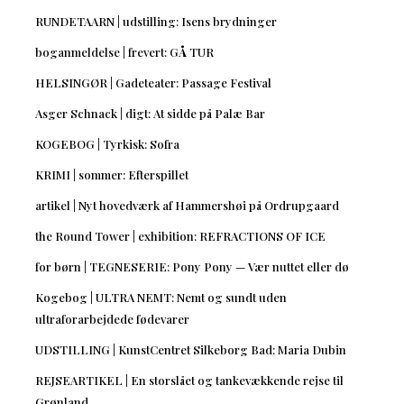
RUNDETAARN | udstilling: Isens brydninger
boganmeldelse | frevert: GÅ TUR
HELSINGØR | Gadeteater: Passage Festival
Asger Schnack | digt: At sidde på Palæ Bar
KOGEBOG | Tyrkisk: Sofra
KRIMI | sommer: Efterspillet
artikel | Nyt hovedværk af Hammershøi på Ordrupgaard
the Round Tower | exhibition: REFRACTIONS OF ICE
for børn | TEGNESERIE: Pony Pony — Vær nuttet eller dø
Kogebog | ULTRA NEMT: Nemt og sundt uden
ultraforarbejdede fødevarer
UDSTILLING | KunstCentret Silkeborg Bad: Maria Dubin
REJSEARTIKEL | En storslået og tankevækkende rejse til
Grønland