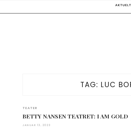
Skip
AKTUEL
to
content
TAG:
LUC BO
TEATER
BETTY NANSEN TEATRET: I AM GOLD
JANUAR 13, 2023