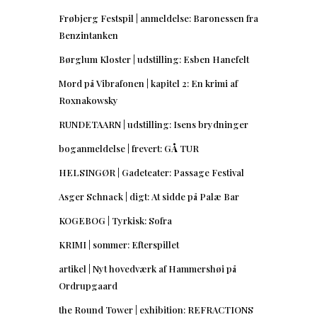
Frøbjerg Festspil | anmeldelse: Baronessen fra
Benzintanken
Børglum Kloster | udstilling: Esben Hanefelt
Mord på Vibrafonen | kapitel 2: En krimi af
Roxnakowsky
RUNDETAARN | udstilling: Isens brydninger
boganmeldelse | frevert: GÅ TUR
HELSINGØR | Gadeteater: Passage Festival
Asger Schnack | digt: At sidde på Palæ Bar
KOGEBOG | Tyrkisk: Sofra
KRIMI | sommer: Efterspillet
artikel | Nyt hovedværk af Hammershøi på
Ordrupgaard
the Round Tower | exhibition: REFRACTIONS