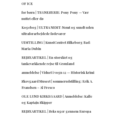
OF ICE
for børn | TEGNESERIE: Pony Pony — Vær
nuttet eller dø
Kogebog | ULTRA NEMT: Nemt og sundt uden
ultraforarbejdede fødevarer
UDSTILLING | KunstCentret Silkeborg Bad:
Maria Dubin
REJSEARTIKEL | En storslået og
tankevækkende rejse til Grønland
anmeldelse | Vidnet i vogn 12 — Historisk krimi
Skovgaard Museet | sommerudstilling: Erik A.
Frandsen – Al Fresco
OLE LUND KIRKEGAARD | Anmeldelse: Kalle
og Kaptajn Skipper
REJSEARTIKEL | Seks uger gennem Europa