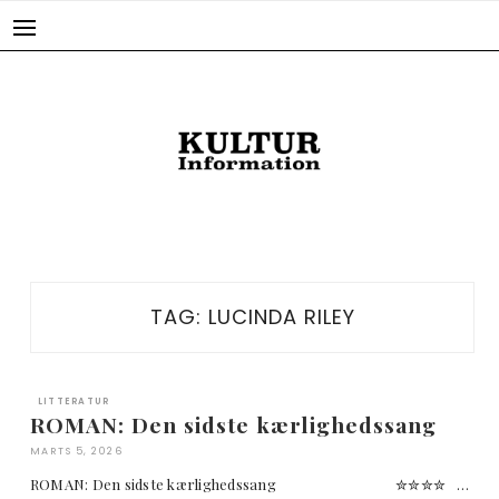
Skip
to
content
TAG:
LUCINDA RILEY
LITTERATUR
ROMAN: Den sidste kærlighedssang
MARTS 5, 2026
ROMAN: Den sidste kærlighedssang ✮✮✮✮ …