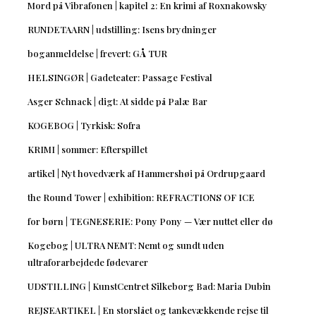
Mord på Vibrafonen | kapitel 2: En krimi af Roxnakowsky
RUNDETAARN | udstilling: Isens brydninger
boganmeldelse | frevert: GÅ TUR
HELSINGØR | Gadeteater: Passage Festival
Asger Schnack | digt: At sidde på Palæ Bar
KOGEBOG | Tyrkisk: Sofra
KRIMI | sommer: Efterspillet
artikel | Nyt hovedværk af Hammershøi på Ordrupgaard
the Round Tower | exhibition: REFRACTIONS OF ICE
for børn | TEGNESERIE: Pony Pony — Vær nuttet eller dø
Kogebog | ULTRA NEMT: Nemt og sundt uden
ultraforarbejdede fødevarer
UDSTILLING | KunstCentret Silkeborg Bad: Maria Dubin
REJSEARTIKEL | En storslået og tankevækkende rejse til