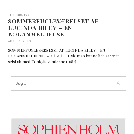
LITTERATUR
SOMMERFUGLEVÆRELSET AF
LUCINDA RILEY – EN
BOGANMELDELSE
APRIL 4, 2020
SOMMERFUGLEVÆRELSET AF LUCINDA RILEY – EN
BOGANMELDELSE ✮✮✮✮✮ Hvis man kunne lide at være i
selskab med Konkyliesamlerne (1987) …