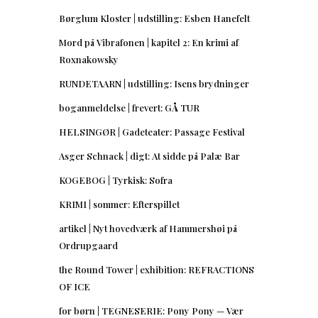
Børglum Kloster | udstilling: Esben Hanefelt
Mord på Vibrafonen | kapitel 2: En krimi af
Roxnakowsky
RUNDETAARN | udstilling: Isens brydninger
boganmeldelse | frevert: GÅ TUR
HELSINGØR | Gadeteater: Passage Festival
Asger Schnack | digt: At sidde på Palæ Bar
KOGEBOG | Tyrkisk: Sofra
KRIMI | sommer: Efterspillet
artikel | Nyt hovedværk af Hammershøi på
Ordrupgaard
the Round Tower | exhibition: REFRACTIONS
OF ICE
for børn | TEGNESERIE: Pony Pony — Vær