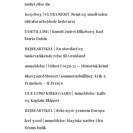
nuttet eller dø
Kogebog | ULTRA NEMT: Nemt og sundt uden
ultraforarbejdede fødevarer
UDSTILLING | KunstCentret Silkeborg Bad:
Maria Dubin
REJSEARTIKEL | En storslået og
tankevækkende rejse til Grønland
anmeldelse | Vidnet i vogn 12 — Historisk krimi
Skovgaard Museet | sommerudstilling: Erik A.
Frandsen – Al Fresco
OLE LUND KIRKEGAARD | Anmeldelse: Kalle
og Kaptajn Skipper
REJSEARTIKEL | Seks uger gennem Europa
feel good | anmeldelse: Magiske nætter i fru
Yeoms butik