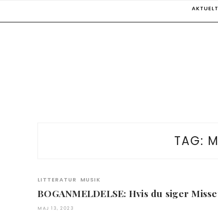
Skip
AKTUEL
to
content
TAG:
M
LITTERATUR
MUSIK
BOGANMELDELSE: Hvis du siger Misse
MAJ 13, 2023