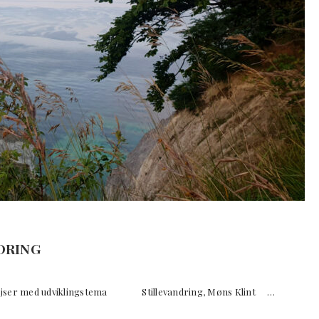
DRING
ser med udviklingstema Stillevandring, Møns Klint …