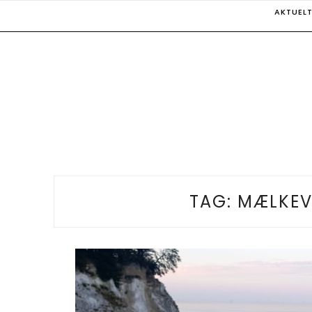
Skip
AKTUEL
to
content
TAG:
MÆLKEV