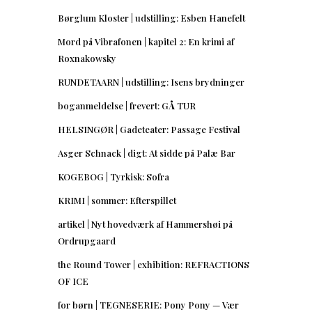
Børglum Kloster | udstilling: Esben Hanefelt
Mord på Vibrafonen | kapitel 2: En krimi af
Roxnakowsky
RUNDETAARN | udstilling: Isens brydninger
boganmeldelse | frevert: GÅ TUR
HELSINGØR | Gadeteater: Passage Festival
Asger Schnack | digt: At sidde på Palæ Bar
KOGEBOG | Tyrkisk: Sofra
KRIMI | sommer: Efterspillet
artikel | Nyt hovedværk af Hammershøi på
Ordrupgaard
the Round Tower | exhibition: REFRACTIONS
OF ICE
for børn | TEGNESERIE: Pony Pony — Vær