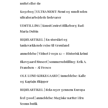
nuttet eller dø
Kogebog | ULTRA NEMT: Nemt og sundt uden
ultraforarbejdede fødevarer
UDSTILLING | KunstCentret Silkeborg Bad:
Maria Dubin
REJSEARTIKEL | En storslået og
tankevækkende rejse til Grønland
anmeldelse | Vidnet i vogn 12 — Historisk krimi
Skovgaard Museet | sommerudstilling: Erik A.
Frandsen – Al Fresco
OLE LUND KIRKEGAARD | Anmeldelse: Kalle
og Kaptajn Skipper
REJSEARTIKEL | Seks uger gennem Europa
feel good | anmeldelse: Magiske nætter i fru
Yeoms butik