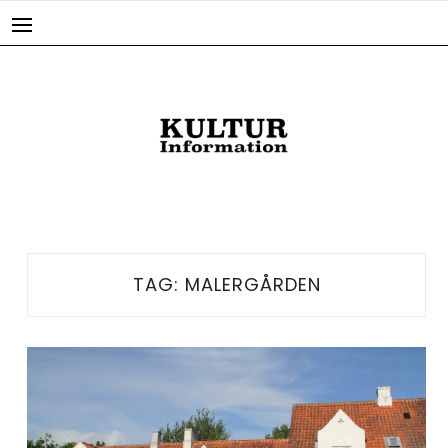
Skip
to
content
TAG:
MALERGÅRDEN