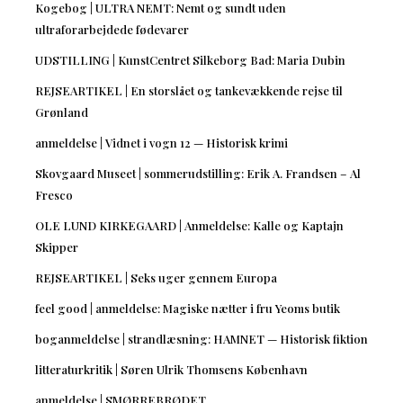
Kogebog | ULTRA NEMT: Nemt og sundt uden
ultraforarbejdede fødevarer
UDSTILLING | KunstCentret Silkeborg Bad: Maria Dubin
REJSEARTIKEL | En storslået og tankevækkende rejse til
Grønland
anmeldelse | Vidnet i vogn 12 — Historisk krimi
Skovgaard Museet | sommerudstilling: Erik A. Frandsen – Al
Fresco
OLE LUND KIRKEGAARD | Anmeldelse: Kalle og Kaptajn
Skipper
REJSEARTIKEL | Seks uger gennem Europa
feel good | anmeldelse: Magiske nætter i fru Yeoms butik
boganmeldelse | strandlæsning: HAMNET — Historisk fiktion
litteraturkritik | Søren Ulrik Thomsens København
anmeldelse | SMØRREBRØDET