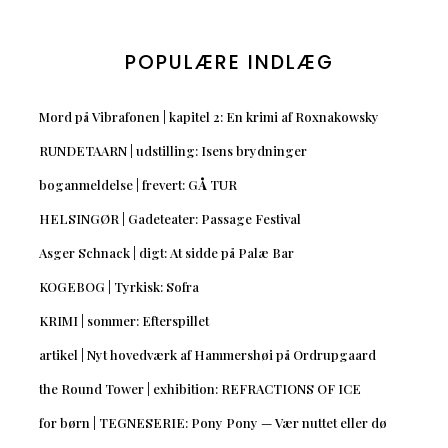
POPULÆRE INDLÆG
Mord på Vibrafonen | kapitel 2: En krimi af Roxnakowsky
RUNDETAARN | udstilling: Isens brydninger
boganmeldelse | frevert: GÅ TUR
HELSINGØR | Gadeteater: Passage Festival
Asger Schnack | digt: At sidde på Palæ Bar
KOGEBOG | Tyrkisk: Sofra
KRIMI | sommer: Efterspillet
artikel | Nyt hovedværk af Hammershøi på Ordrupgaard
the Round Tower | exhibition: REFRACTIONS OF ICE
for børn | TEGNESERIE: Pony Pony — Vær nuttet eller dø