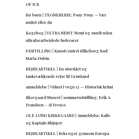
OF ICE
for børn | TEGNESERIE: Pony Pony — Vær
nuttet eller dø
Kogebog | ULTRA NEMT: Nemt og sundt uden
ultraforarbejdede fødevarer
UDSTILLING | KunstCentret Silkeborg Bad:
Maria Dubin
REJSEARTIKEL | En storslået og
tankevækkende rejse til Grønland
anmeldelse | Vidnet i vogn 12 — Historisk krimi
Skovgaard Museet | sommerudstilling: Erik A.
Frandsen – Al Fresco
OLE LUND KIRKEGAARD | Anmeldelse: Kalle
og Kaptajn Skipper
REJSEARTIKEL | Seks uger gennem Europa