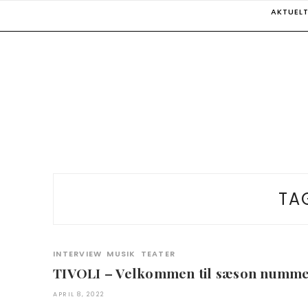
Skip
AKTUEL
to
content
TA
INTERVIEW
MUSIK
TEATER
TIVOLI – Velkommen til sæson numme
APRIL 8, 2022