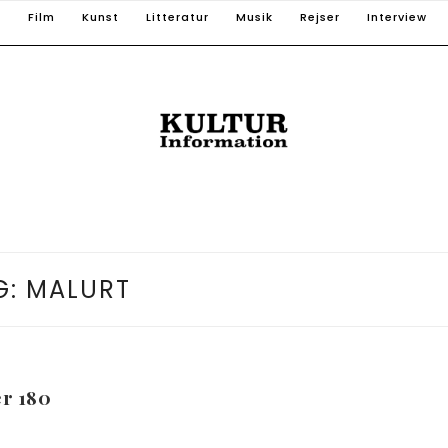
T
Film
Kunst
Litteratur
Musik
Rejser
Interview
G:
MALURT
r 180