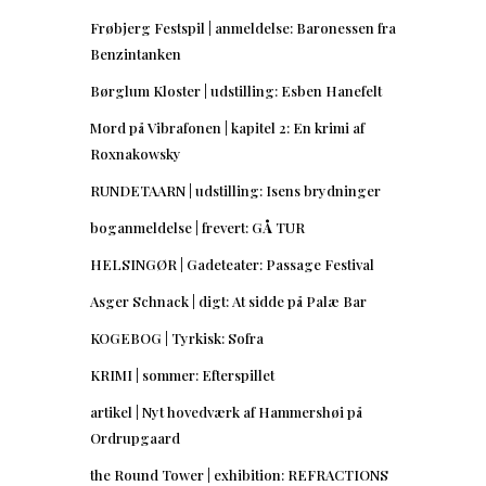
Frøbjerg Festspil | anmeldelse: Baronessen fra
Benzintanken
Børglum Kloster | udstilling: Esben Hanefelt
Mord på Vibrafonen | kapitel 2: En krimi af
Roxnakowsky
RUNDETAARN | udstilling: Isens brydninger
boganmeldelse | frevert: GÅ TUR
HELSINGØR | Gadeteater: Passage Festival
Asger Schnack | digt: At sidde på Palæ Bar
KOGEBOG | Tyrkisk: Sofra
KRIMI | sommer: Efterspillet
artikel | Nyt hovedværk af Hammershøi på
Ordrupgaard
the Round Tower | exhibition: REFRACTIONS