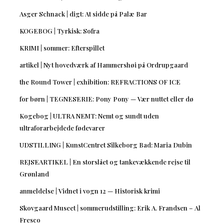
Asger Schnack | digt: At sidde på Palæ Bar
KOGEBOG | Tyrkisk: Sofra
KRIMI | sommer: Efterspillet
artikel | Nyt hovedværk af Hammershøi på Ordrupgaard
the Round Tower | exhibition: REFRACTIONS OF ICE
for børn | TEGNESERIE: Pony Pony — Vær nuttet eller dø
Kogebog | ULTRA NEMT: Nemt og sundt uden
ultraforarbejdede fødevarer
UDSTILLING | KunstCentret Silkeborg Bad: Maria Dubin
REJSEARTIKEL | En storslået og tankevækkende rejse til
Grønland
anmeldelse | Vidnet i vogn 12 — Historisk krimi
Skovgaard Museet | sommerudstilling: Erik A. Frandsen – Al
Fresco