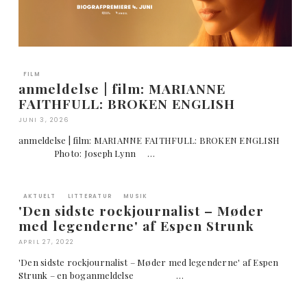
FILM
anmeldelse | film: MARIANNE
FAITHFULL: BROKEN ENGLISH
JUNI 3, 2026
anmeldelse | film: MARIANNE FAITHFULL: BROKEN ENGLISH
Photo: Joseph Lynn …
AKTUELT
LITTERATUR
MUSIK
'Den sidste rockjournalist – Møder
med legenderne' af Espen Strunk
APRIL 27, 2022
'Den sidste rockjournalist – Møder med legenderne' af Espen
Strunk – en boganmeldelse …