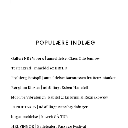
POPULÆRE INDLÆG
Galleri NB i Viborg | anmeldelse: Claes Otto Jennow
Teatergrad | anmeldelse: BRYLD
Frøbjerg Festspil | anmeldelse: Baronessen fra Benzintanken
Børglum Kloster | udstilling: Esben Hanefelt
Mord på Vibrafonen | kapitel 2: En krimi af Roxnakowsky
RUNDETAARN | udstilling: Isens brydninger
boganmeldelse | frevert: GÅ TUR
HELSINGØR | Gadeteater: Passage Festival