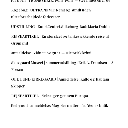
for børn | TEGNESERIE: Pony Pony — Vær nuttet eller dø
Kogebog | ULTRA NEMT: Nemt og sundt uden
ultraforarbejdede fødevarer
UDSTILLING | KunstCentret Silkeborg Bad: Maria Dubin
REJSEARTIKEL | En storslået og tankevækkende rejse til
Grønland
anmeldelse | Vidnet i vogn 12 — Historisk krimi
Skovgaard Museet | sommerudstilling: Erik A. Frandsen – Al
Fresco
OLE LUND KIRKEGAARD | Anmeldelse: Kalle og Kaptajn
Skipper
REJSEARTIKEL | Seks uger gennem Europa
feel good | anmeldelse: Magiske nætter i fru Yeoms butik