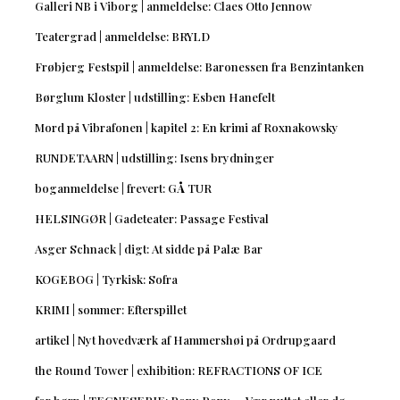
Galleri NB i Viborg | anmeldelse: Claes Otto Jennow
Teatergrad | anmeldelse: BRYLD
Frøbjerg Festspil | anmeldelse: Baronessen fra Benzintanken
Børglum Kloster | udstilling: Esben Hanefelt
Mord på Vibrafonen | kapitel 2: En krimi af Roxnakowsky
RUNDETAARN | udstilling: Isens brydninger
boganmeldelse | frevert: GÅ TUR
HELSINGØR | Gadeteater: Passage Festival
Asger Schnack | digt: At sidde på Palæ Bar
KOGEBOG | Tyrkisk: Sofra
KRIMI | sommer: Efterspillet
artikel | Nyt hovedværk af Hammershøi på Ordrupgaard
the Round Tower | exhibition: REFRACTIONS OF ICE